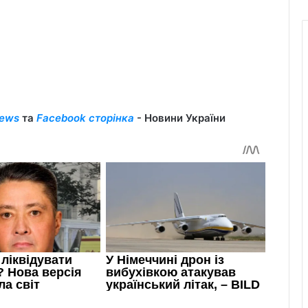
ews
та
Facebook сторінка
- Новини України