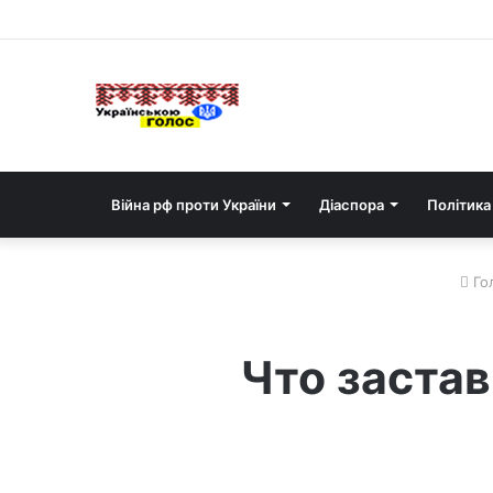
Війна рф проти України
Діаспора
Політика
Го
Что застав