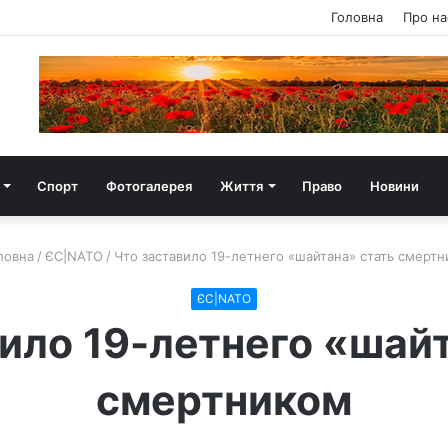
Головна
Про на
Спорт
Фотогалерея
Життя
Право
Новини
ловна
/
ЄС|NATO
/
Что заставило 19-летнего «шайтана» стать смерт
ЄС|NATO
ило 19-летнего «шай
смертником