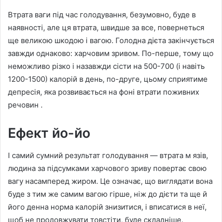
Втрата ваги під час голодування, безумовно, буде в
наявності, але ця втрата, швидше за все, повернеться
ще великою шкодою і вагою. Голодна дієта закінчується
завжди однаково: харчовим зривом. По-перше, тому що
неможливо різко і назавжди сісти на 500-700 (і навіть
1200-1500) калорій в день, по-друге, цьому сприятиме
депресія, яка розвивається на фоні втрати поживних
речовин .
Ефект йо-йо
І самий сумний результат голодування — втрата м язів,
людина за підсумками харчового зриву повертає свою
вагу насамперед жиром. Це означає, що виглядати вона
буде з тим же самим вагою гірше, ніж до дієти та ще й
його денна норма калорій знизитися, і вписатися в неї,
щоб не продовжувати товстіти, буде складніше.