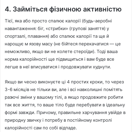
4. Займіться фізичною активністю
Тієї, яка або просто спалює калорії (будь-аеробні
навантаження: біг, «стрибки» (групові заняття) у
спортзалі, плавання) або спалює калорії та ще й
нарощує м язову масу (не бійтеся перекачатися — це
неможливо, якщо ви не колете стероїди). Тоді ваша
норма калорійності ще підвищиться і вам буде все
легше в неї вписуватися і продовжувати худнути.
Якщо ви чесно виконуєте ці 4 простих кроки, то через
3-6 місяців не тільки ви, але і всі навколишні помітять
разючі зміни у вашому тілі, а якщо продовжите робити
так все життя, то ваше тіло буде перебувати в ідеальну
формі завжди. Причому, правильне харчування увійде в
природну звичку і потребу в постійному контролі
калорійності сам по собі відпаде.