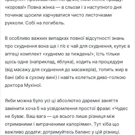
«корова!» Повна жінка — в сльози і з наступного дня
починає щосили харчуватися чисто листочками
рукколи. Собі на погибель.
В особливо важких випадках повної відсутності знань
про схуднення вона ще і п’є є чай для схуднення, купує в
аптеці комплект «худнемо за тиждень!», їсть тільки
щось одне (наприклад, яблука), ходить на процедури
(від масажу для схуднення до масажерів), топить жир в
бані (або в сухому вині) і навіть колеться диво-голкою
доктора Мухіної.
Якби можна було усі ці абсолютно даремні заняття
замінити хоча б на усвідомлення простої фрази: «Чудес
не буває. Ваш вага — це всього лише різниця між
отриманими і витраченими калоріями». Тут хіба що
важливо додати: дотримуйтесь баланс у цій різниці.