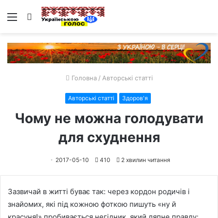
Меню
Пошук
Головна
/
Авторські статті
Авторські статті
Здоров'я
Чому не можна голодувати
для схуднення
2017-05-10
410
2 хвилин читання
Зазвичай в житті буває так: через кордон родичів і
знайомих, які під кожною фоткою пишуть «ну й
красуня!» пробивається негідник, який ляпне правду: