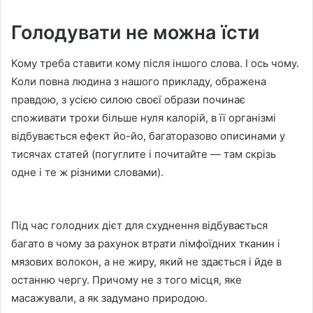
Голодувати не можна їсти
Кому треба ставити кому після іншого слова. І ось чому.
Коли повна людина з нашого прикладу, ображена
правдою, з усією силою своєї образи починає
споживати трохи більше нуля калорій, в її організмі
відбувається ефект йо-йо, багаторазово описинами у
тисячах статей (погуглите і почитайте — там скрізь
одне і те ж різними словами).
Під час голодних дієт для схуднення відбувається
багато в чому за рахунок втрати лімфоїдних тканин і
мязових волокон, а не жиру, який не здається і йде в
останню чергу. Причому не з того місця, яке
масажували, а як задумано природою.