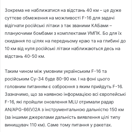
Зокрема не наближатися на відстань 40 км – це дуже
суттєве обмеження на можливості F-16 для задачі
відігнати російські літаки з так званими КАБами –
плануючими бомбами з комплектами УМПК. Бо для їх
скидання по цілях на передньому краю та на глибині до
10 км від нуля російські літаки наближаються десь на
відстань 40-50 км.
Таким чином між умовним українським F-16 та
російським Су-34 буде 80-90 км. І на фоні цього
головним питанням є озброєння з яким прийдуть F-16.
Зазначимо, що за наявною інформацією всі європейські
F-16, які пройшли оновлення MLU отримали радар
AN/APG-66(V)2A з інструментальною дальністю 150 км
(за іншими джерелами дальність виявлення цілі типу
винищувач 110 км). Саме тому питання у ракетах.