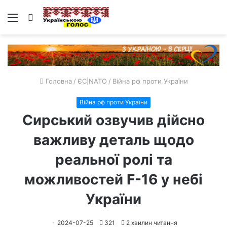
Меню
Пошук
Головна
/
ЄС|NATO
/
Війна рф проти України
Війна рф проти України
Сирський озвучив дійсно
важливу деталь щодо
реальної ролі та
можливостей F-16 у небі
України
2024-07-25
321
2 хвилин читання