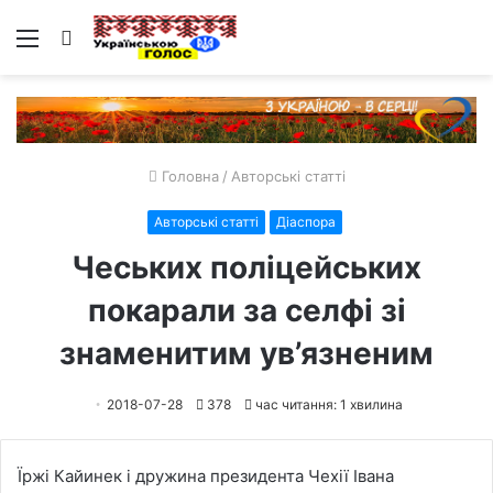
Меню
Пошук
Головна
/
Авторські статті
Авторські статті
Діаспора
Чеських поліцейських
покарали за селфі зі
знаменитим ув’язненим
2018-07-28
378
час читання: 1 хвилина
Їржі Кайинек і дружина президента Чехії Івана