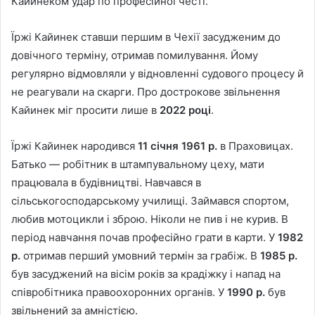
Кайинеком удар по професійної честі.
Їржі Кайинек ставши першим в Чехії засудженим до
довічного терміну, отримав помилування. Йому
регулярно відмовляли у відновленні судового процесу й
не реагували на скарги. Про дострокове звільнення
Кайинек міг просити лише в
2022 році
.
Їржі Кайинек народився
11 січня 1961 р.
в Праховицах.
Батько — робітник в штампувальному цеху, мати
працювала в будівництві. Навчався в
сільськогосподарському училищі. Займався спортом,
любив мотоцикли і зброю. Ніколи не пив і не курив. В
період навчання почав професійно грати в карти. У
1982
р.
отримав перший умовний термін за грабіж. В
1985 р.
був засуджений на вісім років за крадіжку і напад на
співробітника правоохоронних органів. У
1990 р.
був
звільнений за амністією.