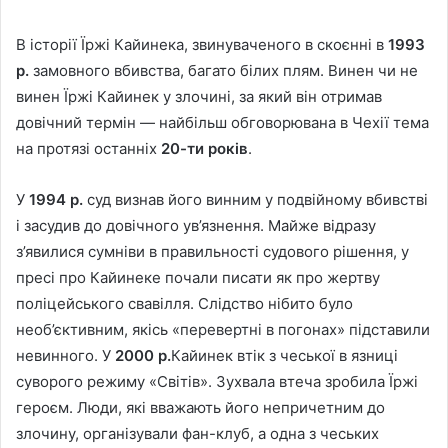
В історії Їржі Кайинека, звинуваченого в скоєнні в
1993
р.
замовного вбивства, багато білих плям. Винен чи не
винен Їржі Кайинек у злочині, за який він отримав
довічний термін — найбільш обговорювана в Чехії тема
на протязі останніх
20-ти років
.
У
1994 р.
суд визнав його винним у подвійному вбивстві
і засудив до довічного ув’язнення. Майже відразу
з’явилися сумніви в правильності судового рішення, у
пресі про Кайинеке почали писати як про жертву
поліцейського свавілля. Слідство нібито було
необ’єктивним, якісь «перевертні в погонах» підставили
невинного. У
2000 р.
Кайинек втік з чеської в язниці
суворого режиму «Світів». Зухвала втеча зробила Їржі
героєм. Люди, які вважають його непричетним до
злочину, організували фан-клуб, а одна з чеських