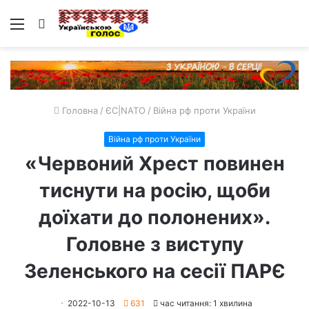
Меню
Пошук
Головна
/
ЄС|NATO
/
Війна рф проти України
Війна рф проти України
«Червоний Хрест повинен
тиснути на росію, щоби
доїхати до полонених».
Головне з виступу
Зеленського на сесії ПАРЄ
2022-10-13
631
час читання: 1 хвилина