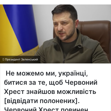
Президент Зеленський
Не можемо ми, українці,
битися за те, щоб Червоний
Хрест знайшов можливість
[відвідати полонених].
Червоний Хрест повинен