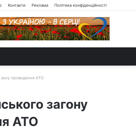
с
Контакти
Реклама
Політика конфіденційності
в зону проведення АТО
ського загону
ня АТО