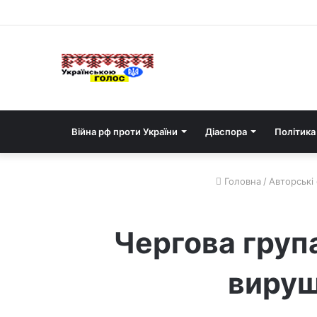
Війна рф проти України
Діаспора
Політика
Головна
/
Авторські 
Чергова груп
вируш