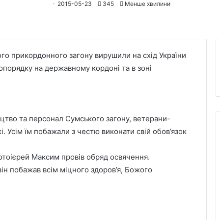
2015-05-23
345
Менше хвилини
го прикордонного загону вирушили на схід України
опорядку на державному кордоні та в зоні
тво та персонал Сумського загону, ветерани-
і. Усім їм побажали з честю виконати свій обов’язок
тоієрей Максим провів обряд освячення.
ін побажав всім міцного здоров’я, Божого