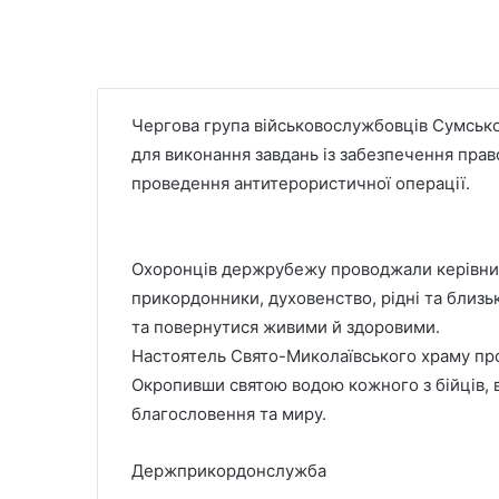
Чергова група військовослужбовців Сумсько
для виконання завдань із забезпечення прав
проведення антитерористичної операції.
Охоронців держрубежу проводжали керівниц
прикордонники, духовенство, рідні та близьк
та повернутися живими й здоровими.
Настоятель Свято-Миколаївського храму про
Окропивши святою водою кожного з бійців, в
благословення та миру.
Держприкордонслужба