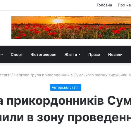
Головна
Про на
Спорт
Фотогалерея
Життя
Право
Новини
статті
/
Чергова група прикордонників Сумського загону вирушили 
Авторські статті
а прикордонників Сум
или в зону проведен