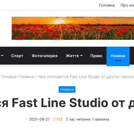
Головна
Про на
Спорт
Фотогалерея
Життя
Право
Новини
Головна
/
Новини
/
Чем отличается Fast Line Studio от других салон
Новини
 Fast Line Studio от
2021-08-21
722
час читання: 1 хвилина