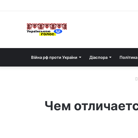
Війна рф проти України
Діаспора
Політика
Чем отличается