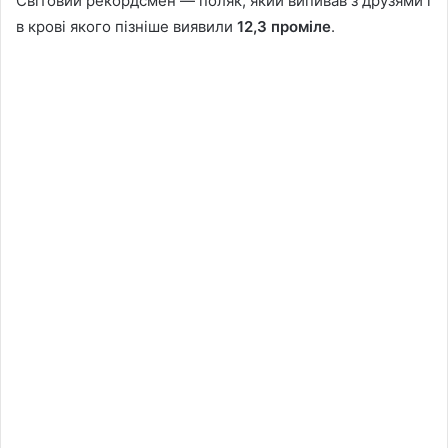
Світовий рекордсмен — поляк, який випивав з друзями і
в крові якого пізніше виявили
12,3 проміле
.