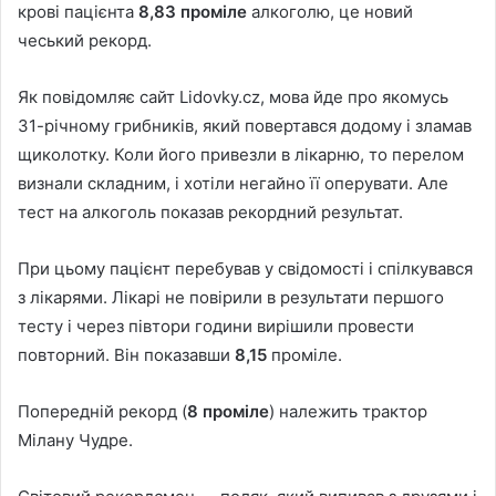
крові пацієнта
8,83 проміле
алкоголю, це новий
чеський рекорд.
Як повідомляє сайт Lidovky.cz, мова йде про якомусь
31-річному грибників, який повертався додому і зламав
щиколотку. Коли його привезли в лікарню, то перелом
визнали складним, і хотіли негайно її оперувати. Але
тест на алкоголь показав рекордний результат.
При цьому пацієнт перебував у свідомості і спілкувався
з лікарями. Лікарі не повірили в результати першого
тесту і через півтори години вирішили провести
повторний. Він показавши
8,15
проміле.
Попередній рекорд (
8 проміле
) належить трактор
Мілану Чудре.