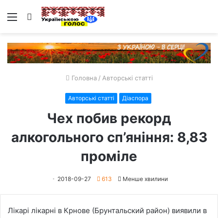
Меню
Пошук
Головна
/
Авторські статті
Авторські статті
Діаспора
Чех побив рекорд
алкогольного сп’яніння: 8,83
проміле
2018-09-27
613
Менше хвилини
Лікарі лікарні в Крнове (Брунтальский район) виявили в