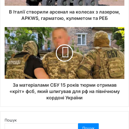
В Італії створили арсенал на колесах з лазером,
APKWS, гарматою, кулеметом та РЕБ
За матеріалами СБУ 15 років тюрми отримав
«кріт» фсб, який шпигував для рф на північному
кордоні України
Пошук
Пошук