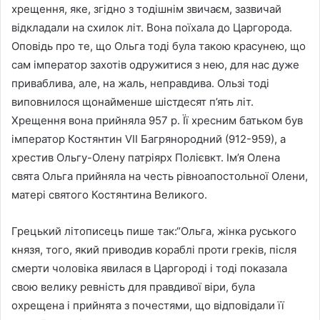
хрещення, яке, згідно з тодішнім звичаєм, зазвичай
відкладали на схилок літ. Вона поїхала до Царгорода.
Оповідь про те, що Ольга тоді була такою красунею, що
сам імператор захотів одружитися з нею, для нас дуже
приваблива, але, на жаль, неправдива. Ользі тоді
виповнилося щонайменше шістдесят п’ять літ.
Хрещення вона прийняла 957 р. Її хресним батьком був
імператор Костянтин VII Багрянородний (912-959), а
хрестив Ольгу-Олену патріярх Полієвкт. Ім’я Олена
свята Ольга прийняла на честь рівноапостольної Олени,
матері святого Костянтина Великого.
Грецький літописець пише так:“Ольга, жінка руського
князя, того, який приводив кораблі проти греків, після
смерти чоловіка явилася в Царгороді і тоді показала
свою велику ревність для правдивої віри, була
охрещена і прийнята з почестями, що відповідали її