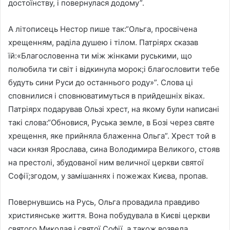
достоїнству, і повернулася додому”.
А літописець Нестор пише так:“Ольга, просвічена
хрещенням, раділа душею і тілом. Патріярх сказав
їй:«Благословенна ти між жінками руськими, що
полюбила ти світ і відкинула морок;і благословити тебе
будуть сини Руси до останнього роду»”. Слова ці
сповнилися і сповнюватимуться в прийдешніх віках.
Патріярх подарував Ользі хрест, на якому були написані
такі слова:“Обновися, Руська земле, в Бозі через святе
хрещення, яке прийняла блаженна Ольга”. Хрест той в
часи князя Ярослава, сина Володимира Великого, стояв
на престолі, збудованої ним величної церкви святої
Софії;згодом, у замішаннях і пожежах Києва, пропав.
Повернувшись на Русь, Ольга провадила правдиво
християнське життя. Вона побудувала в Києві церкви
святого Миколая і святої Софії, а також возвела