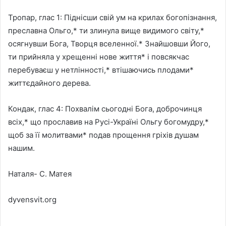
Тропар, глас 1: Піднісши свій ум на крилах богопізнання,
преславна Ольго,* ти злинула вище видимого світу,*
осягнувши Бога, Творця вселенної.* Знайшовши Його,
ти прийняла у хрещенні нове життя* і повсякчас
перебуваєш у нетлінності,* втішаючись плодами*
життєдайного дерева.
Кондак, глас 4: Похвалім сьогодні Бога, доброчинця
всіх,* що прославив на Русі-Україні Ольгу богомудру,*
щоб за її молитвами* подав прощення гріхів душам
нашим.
Наталя- С. Матея
dyvensvit.org