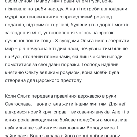
своїм сином і майбутнім правителем Руси, вона
пізнавала потреби народу. А на ті потреби відповідали
мудрі постанови княгині:справедливий розклад
податків, підтримка торгівлі, будівництво доріг і мостів,
закладення міст, установлення чогось на зразок
сучасної пошти тощо. З сусідами Ольга вміла зберігати
мир – річ нечувана в ті дикі часи, нечувана тим більше
на Русі, оточеній племенами, які лиш чекали нагоди
помститися за свої давні поразки. Господь наділив
княгиню Ольгу великим розумом, вона мовби була
створена для царського престолу.
Коли Ольга передала правління державою в руки
Святослава, – вона стала жити іншим життям. Для неї
відкрився новий круг справ – виховання внуків. Але ті з
юних років виходили на бойове поле;Ольга могла лиш
найпильніше зайнятися вихованням Володимира. І
зайнялася. Вона заклала в його серці добру основу.