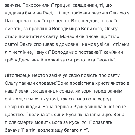
звичай. Похоронили її грецькі священики, ті, що
віддавна були на Русі, і ті, що приїхали разом з Ольгою з
Царгорода після її хрещення. Вже невдовзі після її
смерти, за правління Володимира Великого, Ольгу
стали почитати як святу. Монах Яків писав, що “тіло
святої Ольги спочиває в домовині, немов уві сні, стільки
літ нетлінне, і внук її Володимир поставив її кам’яний
гріб у Десятинній церкві за митрополита Леонтія”.
Літописець Нестор закінчує свою повість про святу
Ольгу такими словами:“Вона провістила християнство в
нашій землі, як денниця сонце, як зоря перед раннім
світлом, як місяць уночі, так світила вона серед
невірних людей. Вона перша з Руси увійшла в небесне
царство. Її величають сини Руси як начальницю. Вона і
після смерти молить Бога за Русь. Усі її славлять,
бачачи її в тілі возлежащу багато літ”.