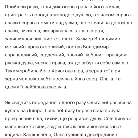
Прийшли роки, коли дика кров грала в його жилах,
пристрасть володіла молодою душею, а з часом спрага
слави і спрага помсти над усіма, що стояли на дорозі до
слави, википіла, випарувалася з того серця, і
залишилося лиш чисте золото. Завмер Володимир
мстивий і кровожерливий, постав Володимир
справедливий, сердечний, повний любови – правдива
руська душа, чесна і права, аж до забуття себе самого.
Таким зробила його Христова віра, а зерна тої віри і
зерна чоловіколюб’я посіяла в його серці Ольга. І в
цьому її найбільша заслуга.
Як свідчить передання, одного разу Ольга вибралася на
купіль на Дніпро. І ось поблизу берега вона почула
прекрасний спів, тихий, що розриває душу. Спів линув з
маленької хатини, звідти також поширювався запах
кадила. Зацікавлена, Ольга увійшла досередини і