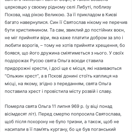
церковцю у своєму рідному селі Либуті, поблизу
Пскова, над рікою Великою. За її прикладом в Києві
багато навернулися. Син її Святослав нікому не перечив
бути християнином. Та сам, звиклий до постійних воєн,
не міг прийняти віри, яка каже платити добром за зло і
любити ворогів, – тому не хотів прийняти хрещення, бо
боявся, що його дружина сміятиметься з нього. У своїх
подорожах Руссю свята Ольга всюди ставила
придорожні хрести, і досі ще є місця, які називаються
“Ольжин хрест”, а в Пскові донині стоїть каплиця на
місці, на якому, згідно з переданням, свята Ольга
поставила хрест і провістила місту розвій і славу.
Померла свята Ольга 11 липня 969 р. (у віці понад
вісімдесят літ). Перед смертю попросила Святослава,
щоб після похорону не було тризни, а також, щоб не
насипали в її пам’ять кургану, бо це був поганський