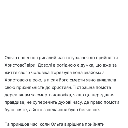
Ольга напевно тривалий час готувалася до прийняття
Христової віри. Доволі вірогідною є думка, що вже за
життя свого чоловіка Ігоря була вона знайома з
Христовою вірою, а після його смерти явно виявляла
свою прихильність до християн. Її страшна помста
деревлянам за смерть чоловіка, якщо це передання
правдиве, не суперечить духові часу, де право помсти
було святе, а його занехаяння було безчесне.
Та прийшов час, коли Ольга вирішила прийняти