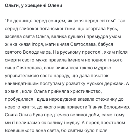
Ольги, у хрещенні Олени
“Як денниця перед сонцем, як зоря перед світом”, так
серед глибокої поганської тьми, що огортала Русь,
засяяла свята Ольга, велика душею і премудра умом
жінка князя Ігоря, мати князя Святослава, бабуся
святого Володимира. На руському престолі, яким після
смерти свого мужа правила іменем неповнолітнього
сина Святослава, вона виявилася такою мудрою
управителькою свого народу, що дала початок
найвидатнішим поступам у розвитку Руської держави. А
з хвилі, коли Ольга прийняла християнство,
пробудилася і душа народу;вона вказала стежинку до
нового життя, до якого мав привести її внук Володимир.
Свята Ольга була предтечею великої доби, саме тому
ми її величаємо як велику і мудру. А перед престолом
Всевишнього вона свята, бо святим було після