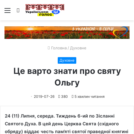
Меню
Пошук
Головна
/
Духовне
Духовне
Це варто знати про святу
Ольгу
2019-07-26
380
5 хвилин читання
24 (11) Липня, середа. Тиждень 6-ий по Зісланні
Святого Духа. В цей день Церква Свята (східного
обряду) віддає честь пам’яті святої праведної княгині