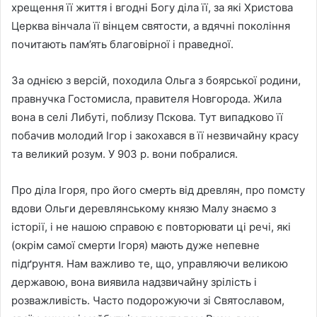
хрещення її життя і вгодні Богу діла її, за які Христова
Церква вінчала її вінцем святости, а вдячні покоління
почитають пам’ять благовірної і праведної.
За однією з версій, походила Ольга з боярської родини,
правнучка Гостомисла, правителя Новгорода. Жила
вона в селі Либуті, поблизу Пскова. Тут випадково її
побачив молодий Ігор і закохався в її незвичайну красу
та великий розум. У 903 р. вони побралися.
Про діла Ігоря, про його смерть від древлян, про помсту
вдови Ольги деревлянському князю Малу знаємо з
історії, і не нашою справою є повторювати ці речі, які
(окрім самої смерти Ігоря) мають дуже непевне
підґрунтя. Нам важливо те, що, управляючи великою
державою, вона виявила надзвичайну зрілість і
розважливість. Часто подорожуючи зі Святославом,