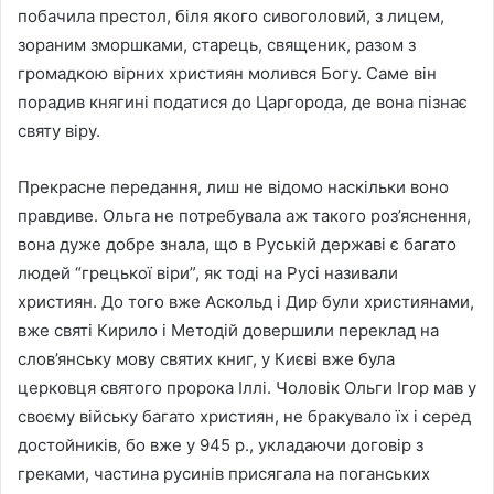
побачила престол, біля якого сивоголовий, з лицем,
зораним зморшками, старець, священик, разом з
громадкою вірних християн молився Богу. Саме він
порадив княгині податися до Царгорода, де вона пізнає
святу віру.
Прекрасне передання, лиш не відомо наскільки воно
правдиве. Ольга не потребувала аж такого роз’яснення,
вона дуже добре знала, що в Руській державі є багато
людей “грецької віри”, як тоді на Русі називали
християн. До того вже Аскольд і Дир були християнами,
вже святі Кирило і Методій довершили переклад на
слов’янську мову святих книг, у Києві вже була
церковця святого пророка Іллі. Чоловік Ольги Ігор мав у
своєму війську багато християн, не бракувало їх і серед
достойників, бо вже у 945 р., укладаючи договір з
греками, частина русинів присягала на поганських