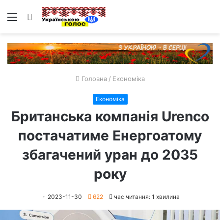
Меню
Пошук
Головна
/
Економіка
Економіка
Британська компанія Urenco
постачатиме Енергоатому
збагачений уран до 2035
року
2023-11-30
622
час читання: 1 хвилина