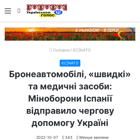
Меню
Пошук
Головна
/
ЄС|NATO
ЄС|NATO
Бронеавтомобілі, «швидкі»
та медичні засоби:
Міноборони Іспанії
відправило чергову
допомогу Україні
2022-10-07
343
Менше хвилини