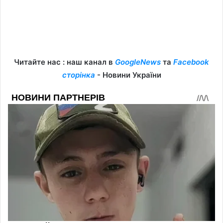
Читайте нас : наш канал в
GoogleNews
та
Facebook
сторінка
- Новини України