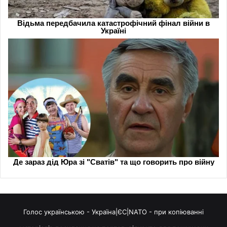
Голос українською - Україна|ЄС|NATO - при копіюванні