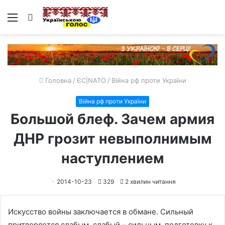
Меню
Пошук
Головна
/
ЄС|NATO
/
Війна рф проти України
Війна рф проти України
Большой блеф. Зачем армия
ДНР грозит невыполнимым
наступлением
2014-10-23
329
2 хвилин читання
Искусство войны заключается в обмане. Сильный
притворяется слабым, слабый – сильным, подготовку к