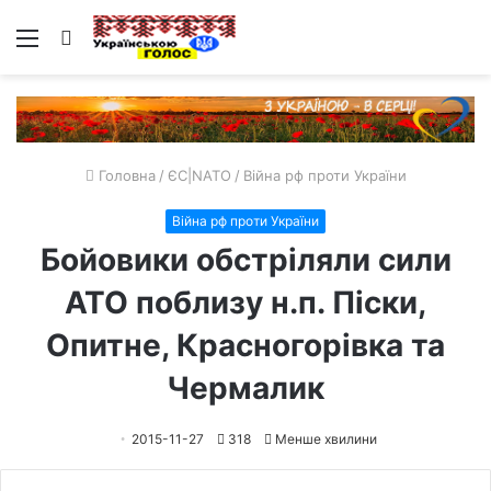
Меню
Пошук
Головна
/
ЄС|NATO
/
Війна рф проти України
Війна рф проти України
Бойовики обстріляли сили
АТО поблизу н.п. Піски,
Опитне, Красногорівка та
Чермалик
2015-11-27
318
Менше хвилини