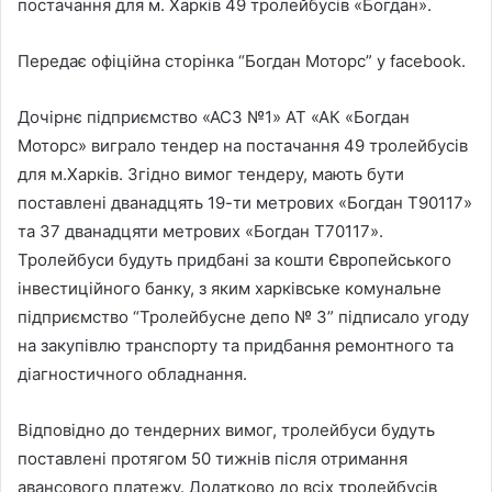
постачання для м. Харків 49 тролейбусів «Богдан».
Передає офіційна сторінка “Богдан Моторс” у facebook.
Дочірнє підприємство «АСЗ №1» АТ «АК «Богдан
Моторс» виграло тендер на постачання 49 тролейбусів
для м.Харків. Згідно вимог тендеру, мають бути
поставлені дванадцять 19-ти метрових «Богдан Т90117»
та 37 дванадцяти метрових «Богдан Т70117».
Тролейбуси будуть придбані за кошти Європейського
інвестиційного банку, з яким харківське комунальне
підприємство “Тролейбусне депо № 3” підписало угоду
на закупівлю транспорту та придбання ремонтного та
діагностичного обладнання.
Відповідно до тендерних вимог, тролейбуси будуть
поставлені протягом 50 тижнів після отримання
авансового платежу. Додатково до всіх тролейбусів