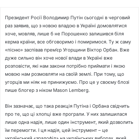
Президент Росії Володимир Путін сьогодні в черговий
раз заявив, що з новою владою в Україні домовлятися
хоче, мовляв, лише б не Порошенко залишився біля
керма країни, все обговоримо і помиримося. Ту ж саму
«пісню» заспівав прем’єр Угорщини Віктор Орбан. Вже
дуже сильно він хоче нової влади в Україні вже
розповісти, які нам закони потрібно приймати і якою
мовою нам розмовляти на своїй землі. При тому, що
угорців ми ніяк не принижуємо. Про це у своєму блозі
пише блогер з ніком Mason Lemberg.
Він зазначає, що така реакція Путіна і Орбана свідчить
про те, що ці хлопці вже програли. У них залишилася
лише одна надія, лише один інструмент, який дозволить
їм перемогти. І ця надія, цей інструмент – це
український «зрадофіл» на українських виборах, який