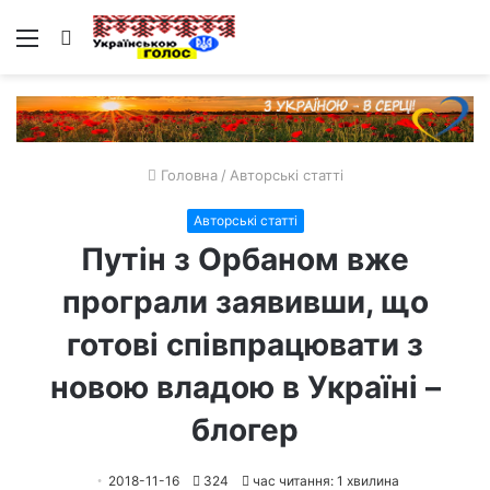
Меню
Пошук
Головна
/
Авторські статті
Авторські статті
Путін з Орбаном вже
програли заявивши, що
готові співпрацювати з
новою владою в Україні –
блогер
2018-11-16
324
час читання: 1 хвилина