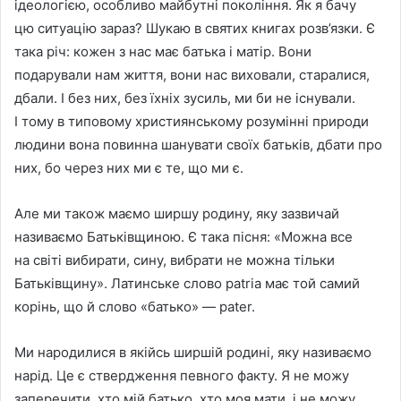
iдеологiєю, особливо майбутнi поколiння. Як я бачу
цю ситуацiю зараз? Шукаю в святих книгах розв’язки. Є
така рiч: кожен з нас має батька i матiр. Вони
подарували нам життя, вони нас виховали, старалися,
дбали. I без них, без їхнiх зусиль, ми би не iснували.
I тому в типовому християнському розумiннi природи
людини вона повинна шанувати своїх батькiв, дбати про
них, бо через них ми є те, що ми є.
Але ми також маємо ширшу родину, яку зазвичай
називаємо Батькiвщиною. Є така пiсня: «Можна все
на свiтi вибирати, сину, вибрати не можна тiльки
Батькiвщину». Латинське слово patria має той самий
корiнь, що й слово «батько» — pater.
Ми народилися в якiйсь ширшiй родинi, яку називаємо
нарiд. Це є ствердження певного факту. Я не можу
заперечити, хто мiй батько, хто моя мати, i не можу