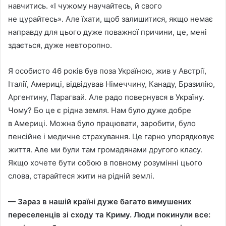
навчитись. «I чужому научайтесь, й свого
не цурайтесь». Але їхати, щоб залишитися, якщо немає
направду для цього дуже поважної причини, це, менi
здається, дуже невторопно.
Я особисто 46 рокiв був поза Україною, жив у Австрiї,
Iталiї, Америцi, вiдвiдував Нiмеччину, Канаду, Бразилiю,
Аргентину, Парагвай. Але радо повернувся в Україну.
Чому? Бо це є рiдна земля. Нам було дуже добре
в Америцi. Можна було працювати, заробити, було
пенсiйне i медичне страхування. Це гарно упорядковує
життя. Але ми були там громадянами другого класу.
Якщо хочете бути собою в повному розумiннi цього
слова, старайтеся жити на рiднiй землi.
— Зараз в нашiй країнi дуже багато вимушених
переселенцiв зi сходу та Криму. Люди покинули все: