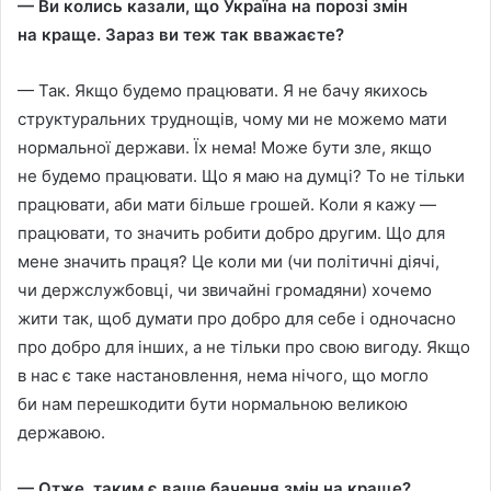
— Ви колись казали, що Україна на порозi змiн
на краще. Зараз ви теж так вважаєте?
— Так. Якщо будемо працювати. Я не бачу якихось
структуральних труднощiв, чому ми не можемо мати
нормальної держави. Їх нема! Може бути зле, якщо
не будемо працювати. Що я маю на думцi? То не тiльки
працювати, аби мати бiльше грошей. Коли я кажу —
працювати, то значить робити добро другим. Що для
мене значить праця? Це коли ми (чи полiтичнi дiячi,
чи держслужбовцi, чи звичайнi громадяни) хочемо
жити так, щоб думати про добро для себе i одночасно
про добро для iнших, а не тiльки про свою вигоду. Якщо
в нас є таке настановлення, нема нiчого, що могло
би нам перешкодити бути нормальною великою
державою.
— Отже, таким є ваше бачення змiн на краще?