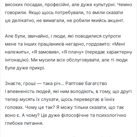
високих посадах, професiйнi, але дуже культурнi. Чемно
говорили. Якщо щось потребували, то вмiли сказати
це делiкатно, не вимагали, не робили якийсь акцент.
Але були, звичайно, i люди, якi поводилися супроти
мене та iнших працiвникiв негарно, гордовито: «Менi
належить», «Я замовив», «Я плачу» (передає характерну
iнтонацiю). Ми мусили всiх обслуговувати, але тi люди
були дуже прикрi.
Знаєте, грошi — така рiч… Раптове багатство
i впевненiсть людей, якi ним володiють, в тому, що другi
тепер мусять їх слухати, щось перевертає в їхніх
головах. Чому це так? Я можу тiльки сказати, що так
воно є. А чому? Це дуже фiлософiчне та психологiчно
глибоке питання.