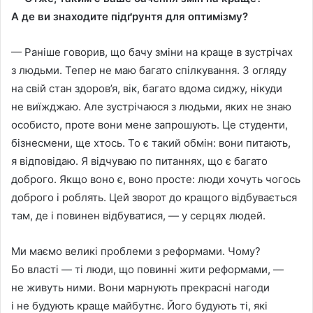
А де ви знаходите пiдґрунтя для оптимiзму?
— Ранiше говорив, що бачу змiни на краще в зустрiчах
з людьми. Тепер не маю багато спiлкування. З огляду
на свiй стан здоров’я, вiк, багато вдома сиджу, нiкуди
не виїжджаю. Але зустрiчаюся з людьми, яких не знаю
особисто, проте вони мене запрошують. Це студенти,
бiзнесмени, ще хтось. То є такий обмiн: вони питають,
я вiдповiдаю. Я вiдчуваю по питаннях, що є багато
доброго. Якщо воно є, воно просте: люди хочуть чогось
доброго i роблять. Цей зворот до кращого вiдбувається
там, де i повинен вiдбуватися, — у серцях людей.
Ми маємо великi проблеми з реформами. Чому?
Бо властi — тi люди, що повиннi жити реформами, —
не живуть ними. Вони марнують прекраснi нагоди
i не будують краще майбутнє. Його будують тi, якi