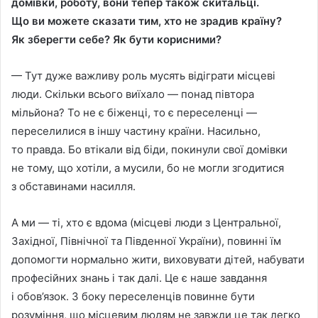
домiвки, роботу, вони тепер також скитальцi.
Що ви можете сказати тим, хто не зрадив країну?
Як зберегти себе? Як бути корисними?
— Тут дуже важливу роль мусять вiдiграти мiсцевi
люди. Скiльки всього виїхало — понад пiвтора
мiльйона? То не є бiженцi, то є переселенцi —
переселилися в iншу частину країни. Насильно,
то правда. Бо втiкали вiд бiди, покинули свої домiвки
не тому, що хотiли, а мусили, бо не могли згодитися
з обставинами насилля.
А ми — тi, хто є вдома (мiсцевi люди з Центральної,
Захiдної, Пiвнiчної та Пiвденної України), повиннi їм
допомогти нормально жити, виховувати дiтей, набувати
професiйних знань i так далi. Це є наше завдання
i обов’язок. З боку переселенцiв повинне бути
розумiння, що мiсцевим людям не завжди це так легко