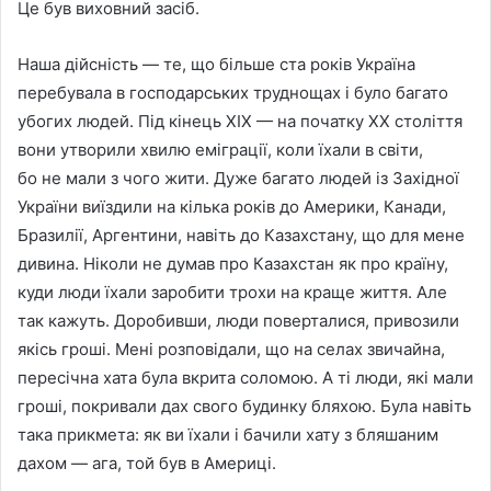
Це був виховний засiб.
Наша дiйснiсть — те, що бiльше ста рокiв Україна
перебувала в господарських труднощах i було багато
убогих людей. Пiд кiнець XIX — на початку XX столiття
вони утворили хвилю емiграцiї, коли їхали в свiти,
бо не мали з чого жити. Дуже багато людей iз Захiдної
України виїздили на кiлька рокiв до Америки, Канади,
Бразилiї, Аргентини, навiть до Казахстану, що для мене
дивина. Нiколи не думав про Казахстан як про країну,
куди люди їхали заробити трохи на краще життя. Але
так кажуть. Доробивши, люди поверталися, привозили
якiсь грошi. Менi розповiдали, що на селах звичайна,
пересiчна хата була вкрита соломою. А тi люди, якi мали
грошi, покривали дах свого будинку бляхою. Була навiть
така прикмета: як ви їхали i бачили хату з бляшаним
дахом — ага, той був в Америцi.