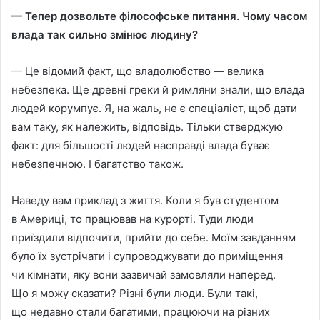
— Тепер дозвольте фiлософське питання. Чому часом
влада так сильно змiнює людину?
— Це вiдомий факт, що владолюбство — велика
небезпека. Ще древнi греки й римляни знали, що влада
людей корумпує. Я, на жаль, не є спецiалiст, щоб дати
вам таку, як належить, вiдповiдь. Тiльки стверджую
факт: для бiльшостi людей насправдi влада буває
небезпечною. I багатство також.
Наведу вам приклад з життя. Коли я був студентом
в Америцi, то працював на курортi. Туди люди
приїздили вiдпочити, прийти до себе. Моїм завданням
було їх зустрiчати i супроводжувати до примiщення
чи кiмнати, яку вони зазвичай замовляли наперед.
Що я можу сказати? Рiзнi були люди. Були такi,
що недавно стали багатими, працюючи на рiзних