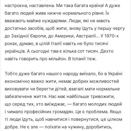
настроєна, наставлена. Ми така багата країна! А дуже
багато людей живе нижче нормального рiвня. Їх
вважають майже нуждарями. Люди, якi не мають
достатньо засобiв, щоб жити, знову їдуть у першу чергу
до Захiдної Європи, до Америки, Австралiї… У 1970-х
роках, думаю, в цiлiй Iталiї навiть не було тисячi
українцiв. А сьогоднi там є кiлька сот тисяч. Дехто
навiть говорить про мiльйон. В Iспанiї теж.
Тобто дуже багато нашого народу виїхало, бо в Українi
економiчно важко жити, немає добрих можливостей
виховувати чи берегти дiтей, взагалi мати нормальне
забезпечене життя. Нас має найбiльше тривожити,
що серед тих, хто виїжджає, — багато молодих людей
i чимало професiйних громадян. Це є проблема. Якщо
тi люди їдуть, щоб навчитися i повернутися, це цiлком
добре. Не є зле — поїхати на чужину, доробитись,