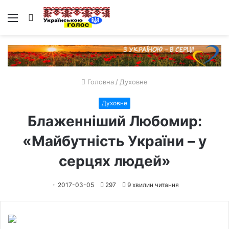
Меню
Пошук
Головна
/
Духовне
Духовне
Блаженніший Любомир:
«Майбутність України – у
серцях людей»
2017-03-05
297
9 хвилин читання