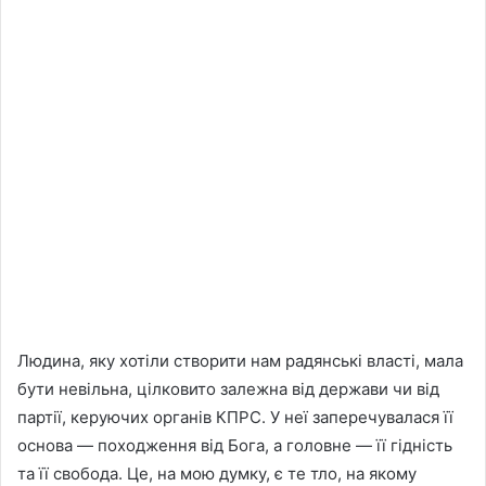
Людина, яку хотiли створити нам радянськi властi, мала
бути невiльна, цiлковито залежна вiд держави чи вiд
партiї, керуючих органiв КПРС. У неї заперечувалася її
основа — походження вiд Бога, а головне — її гiднiсть
та її свобода. Це, на мою думку, є те тло, на якому