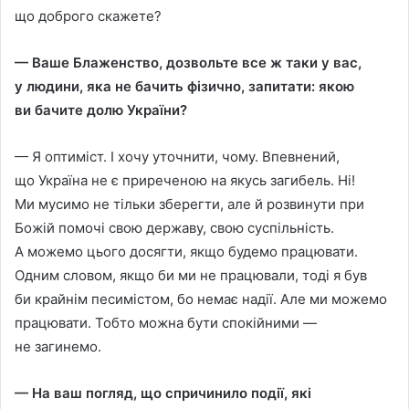
що доброго скажете?
— Ваше Блаженство, дозвольте все ж таки у вас,
у людини, яка не бачить фiзично, запитати: якою
ви бачите долю України?
— Я оптимiст. I хочу уточнити, чому. Впевнений,
що Україна не є приреченою на якусь загибель. Нi!
Ми мусимо не тiльки зберегти, але й розвинути при
Божiй помочi свою державу, свою суспiльнiсть.
А можемо цього досягти, якщо будемо працювати.
Одним словом, якщо би ми не працювали, тодi я був
би крайнiм песимiстом, бо немає надiї. Але ми можемо
працювати. Тобто можна бути спокiйними —
не загинемо.
— На ваш погляд, що спричинило подiї, якi