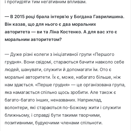
i протидiяти тим негативним впливам.
— В 2015 роцi брала iнтерв’ю у Богдана Гаврилишина.
Вiн казав, що для нього є два моральних
авторитета — ви та Лiна Костенко. А для вас хто є
моральним авторитетом?
— Дуже рiзнi колеги з iнiцiативної групи «Першого
грудня». Вони свiдомi, стараються бачити навколо себе
людей, шанувати, служити й допомагати їм. Ото є
моральнi авторитети. Їх є, може, набагато бiльше, нiж
нам здається. «Перше грудня» — це органiзована група,
яка намагається спiльно щось зробити. Але також є
багато-багато iнших, неназваних. Наприклад,
волонтери, якi стараються по-Божому жити i служити
ближньому, i справдi бути такими творчими,
позитивними, будуючими членами спiльноти.