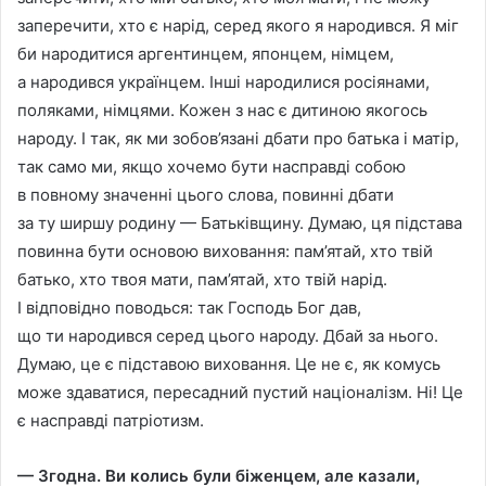
заперечити, хто є нарiд, серед якого я народився. Я мiг
би народитися аргентинцем, японцем, нiмцем,
а народився українцем. Iншi народилися росiянами,
поляками, нiмцями. Кожен з нас є дитиною якогось
народу. I так, як ми зобов’язанi дбати про батька i матiр,
так само ми, якщо хочемо бути насправдi собою
в повному значеннi цього слова, повиннi дбати
за ту ширшу родину — Батькiвщину. Думаю, ця пiдстава
повинна бути основою виховання: пам’ятай, хто твiй
батько, хто твоя мати, пам’ятай, хто твiй нарiд.
I вiдповiдно поводься: так Господь Бог дав,
що ти народився серед цього народу. Дбай за нього.
Думаю, це є пiдставою виховання. Це не є, як комусь
може здаватися, пересадний пустий нацiоналiзм. Нi! Це
є насправдi патрiотизм.
— Згодна. Ви колись були бiженцем, але казали,