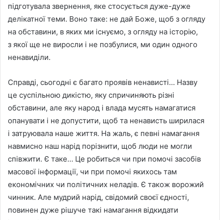
пiдготувала звернення, яке стосується дуже-дуже
делiкатної теми. Воно таке: не дай Боже, щоб з огляду
на обставини, в яких ми iснуємо, з огляду на iсторiю,
з якої ще не виросли i не позбулися, ми один одного
ненавидiли.
Справдi, сьогоднi є багато проявiв ненавистi… Назву
це суспiльною дикiстю, яку спричиняють рiзнi
обставини, але яку народ i влада мусять намагатися
опанувати i не допустити, щоб та ненависть ширилася
i затруювала наше життя. На жаль, є певнi намагання
навмисно наш нарiд порiзнити, щоб люди не могли
спiвжити. Є таке… Це робиться чи при помочi засобiв
масової iнформацiї, чи при помочi якихось там
економiчних чи полiтичних неладiв. Є також ворожий
чинник. Але мудрий нарiд, свiдомий своєї єдностi,
повинен дуже рiшуче такi намагання вiдкидати