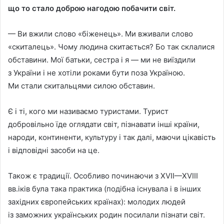
що то стало доброю нагодою побачити свiт.
— Ви вжили слово «бiженець». Ми вживали слово
«скиталець». Чому людина скитається? Бо так склалися
обставини. Мої батьки, сестра i я — ми не виїздили
з України i не хотiли роками бути поза Україною.
Ми стали скитальцями силою обставин.
Є i тi, кого ми називаємо туристами. Турист
добровiльно їде оглядати свiт, пiзнавати iншi країни,
народи, континенти, культуру i так далi, маючи цiкавiсть
i вiдповiднi засоби на це.
Також є традицiї. Особливо починаючи з XVII—XVIII
вв.iкiв була така практика (подiбна iснувала i в iнших
захiдних європейських країнах): молодих людей
iз заможних українських родин посилали пiзнати свiт.