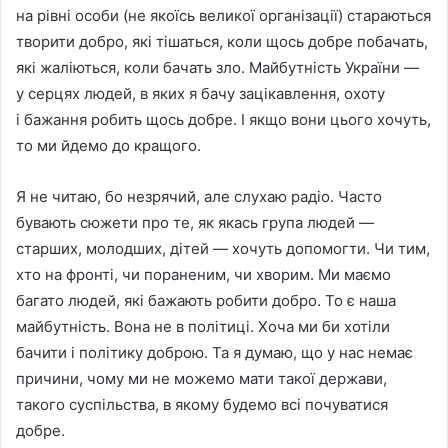
на рiвнi особи (не якоїсь великої органiзацiї) стараються
творити добро, якi тiшаться, коли щось добре побачать,
якi жалiються, коли бачать зло. Майбутнiсть України —
у серцях людей, в яких я бачу зацiкавлення, охоту
i бажання робить щось добре. I якщо вони цього хочуть,
то ми йдемо до кращого.
Я не читаю, бо незрячий, але слухаю радiо. Часто
бувають сюжети про те, як якась група людей —
старших, молодших, дiтей — хочуть допомогти. Чи тим,
хто на фронтi, чи пораненим, чи хворим. Ми маємо
багато людей, якi бажають робити добро. То є наша
майбутнiсть. Вона не в полiтицi. Хоча ми би хотiли
бачити i полiтику доброю. Та я думаю, що у нас немає
причини, чому ми не можемо мати такої держави,
такого суспiльства, в якому будемо всi почуватися
добре.