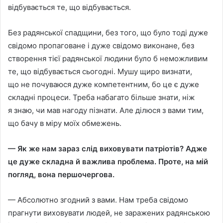
вiдбувається те, що вiдбувається.
Без радянської спадщини, без того, що було тодi дуже
свiдомо пропаговане i дуже свiдомо виконане, без
створення тiєї радянської людини було б неможливим
те, що вiдбувається сьогоднi. Мушу щиро визнати,
що не почуваюся дуже компетентним, бо це є дуже
складнi процеси. Треба набагато бiльше знати, нiж
я знаю, чи мав нагоду пiзнати. Але дiлюся з вами тим,
що бачу в мiру моїх обмежень.
— Як же нам зараз слiд виховувати патрiотiв? Адже
це дуже складна й важлива проблема. Проте, на мiй
погляд, вона першочергова.
— Абсолютно згодний з вами. Нам треба свiдомо
прагнути виховувати людей, не заражених радянською