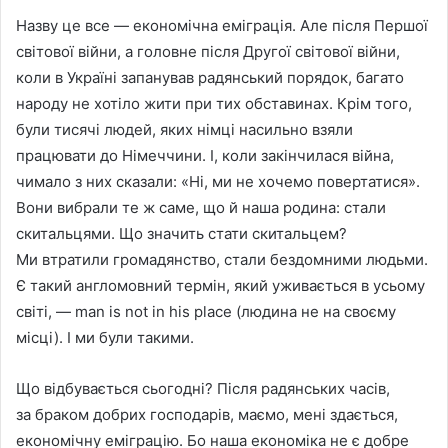
Назву це все — економiчна емiграцiя. Але пiсля Першої
свiтової вiйни, а головне пiсля Другої свiтової вiйни,
коли в Українi запанував радянський порядок, багато
народу не хотiло жити при тих обставинах. Крiм того,
були тисячi людей, яких нiмцi насильно взяли
працювати до Нiмеччини. I, коли закiнчилася вiйна,
чимало з них сказали: «Нi, ми не хочемо повертатися».
Вони вибрали те ж саме, що й наша родина: стали
скитальцями. Що значить стати скитальцем?
Ми втратили громадянство, стали бездомними людьми.
Є такий англомовний термiн, який уживається в усьому
свiтi, — man is not in his place (людина не на своєму
мiсцi). I ми були такими.
Що вiдбувається сьогоднi? Пiсля радянських часiв,
за браком добрих господарiв, маємо, менi здається,
економiчну емiграцiю. Бо наша економiка не є добре