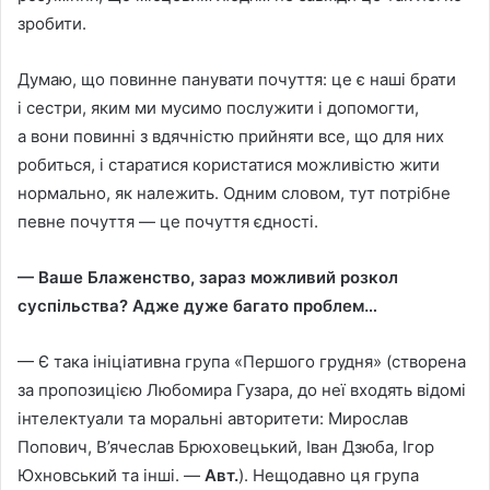
зробити.
Думаю, що повинне панувати почуття: це є нашi брати
i сестри, яким ми мусимо послужити i допомогти,
а вони повиннi з вдячнiстю прийняти все, що для них
робиться, i старатися користатися можливiстю жити
нормально, як належить. Одним словом, тут потрiбне
певне почуття — це почуття єдностi.
— Ваше Блаженство, зараз можливий розкол
суспiльства? Адже дуже багато проблем…
— Є така iнiцiативна група «Першого грудня» (створена
за пропозицією Любомира Гузара, до неї входять вiдомi
iнтелектуали та моральнi авторитети: Мирослав
Попович, В’ячеслав Брюховецький, Iван Дзюба, Iгор
Юхновський та iншi. —
Авт.
). Нещодавно ця група