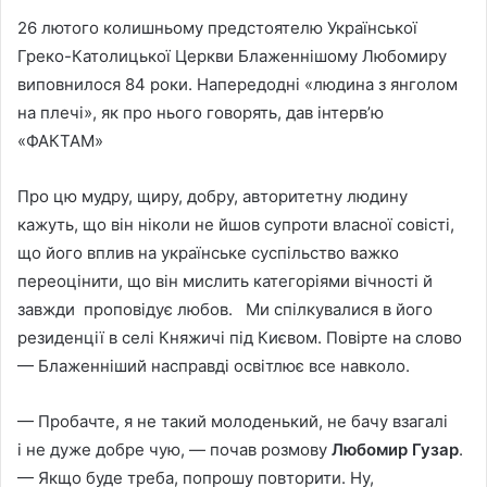
26 лютого колишньому предстоятелю Української
Греко-Католицької Церкви Блаженнішому Любомиру
виповнилося 84 роки. Напередодні «людина з янголом
на плечі», як про нього говорять, дав інтерв’ю
«ФАКТАМ»
Про цю мудру, щиру, добру, авторитетну людину
кажуть, що він ніколи не йшов супроти власної совісті,
що його вплив на українське суспільство важко
переоцінити, що він мислить категоріями вічності й
завжди проповідує любов. Ми спілкувалися в його
резиденції в селі Княжичі під Києвом. Повірте на слово
— Блаженніший насправді освітлює все навколо.
— Пробачте, я не такий молоденький, не бачу взагалi
i не дуже добре чую, — почав розмову
Любомир Гузар
.
— Якщо буде треба, попрошу повторити. Ну,