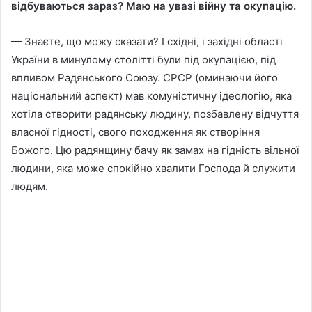
вiдбуваються зараз? Маю на увазi вiйну та окупацiю.
— Знаєте, що можу сказати? I схiднi, i захiднi областi
України в минулому столiттi були пiд окупацiєю, пiд
впливом Радянського Союзу. СРСР (оминаючи його
нацiональний аспект) мав комунiстичну iдеологiю, яка
хотiла створити радянську людину, позбавлену вiдчуття
власної гiдностi, свого походження як створiння
Божого. Цю радянщину бачу як замах на гiднiсть вiльної
людини, яка може спокiйно хвалити Господа й служити
людям.