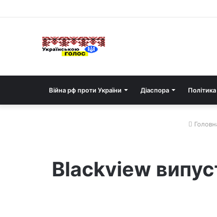
Війна рф проти України
Діаспора
Політика
Головн
Blackview випу