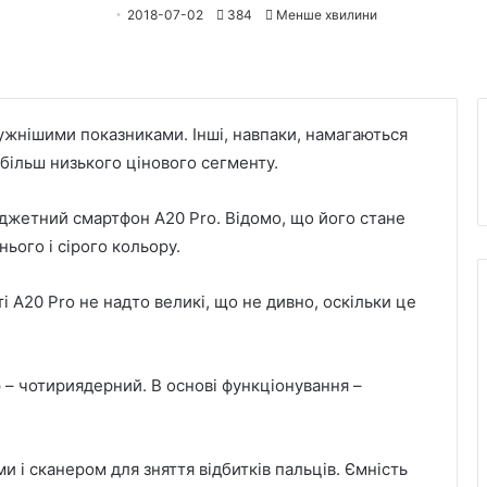
2018-07-02
384
Менше хвилини
ужнішими показниками. Інші, навпаки, намагаються
більш низького цінового сегменту.
юджетний смартфон A20 Pro. Відомо, що його стане
ього і сірого кольору.
 A20 Pro не надто великі, що не дивно, оскільки це
– чотириядерний. В основі функціонування –
 і сканером для зняття відбитків пальців. Ємність