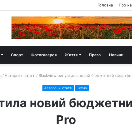
Головна
Про на
Спорт
Фотогалерея
Життя
Право
Новини
а
/
Авторські статті
/
Blackview випустила новий бюджетний смартфо
Авторські статті
Техно
стила новий бюджетн
Pro