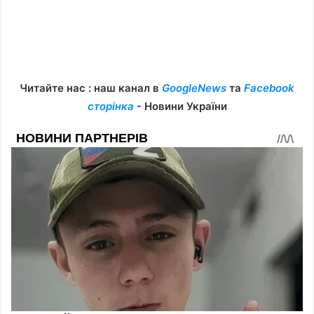
Читайте нас : наш канал в
GoogleNews
та
Facebook
сторінка
- Новини України