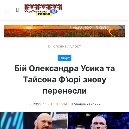
Меню
Пошук
Головна
/
Спорт
Спорт
Бій Олександра Усика та
Тайсона Ф’юрі знову
перенесли
2023-11-01
1 914
Менше хвилини