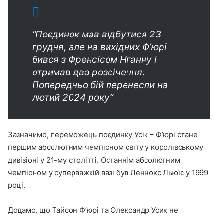
“Поєдинок мав відбутися 23
грудня, але на вихідних Ф’юрі
бився з Френсісом Нганну і
отримав два розсічення.
Попередньо бій перенесли на
лютий 2024 року”
Зазначимо, переможець поєдинку Усік – Ф’юрі стане
першим абсолютним чемпіоном світу у королівському
дивізіоні у 21-му столітті. Останнім абсолютним
чемпіоном у суперважкій вазі був Леннокс Льюїс у 1999
році.
Додамо, що Тайсон Ф’юрі та Олександр Усик не