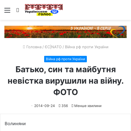
Меню
Пошук
Головна
/
ЄС|NATO
/
Війна рф проти України
Війна рф проти України
Батько, син та майбутня
невістка вирушили на війну.
ФОТО
2014-09-24
356
Менше хвилини
Волиняни