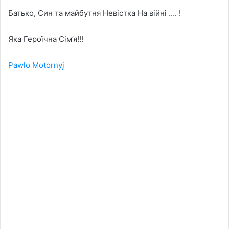
Батько, Син та майбутня Невістка На війні …. !
Яка Героїчна Сім’я!!!
Pawlo Motornyj