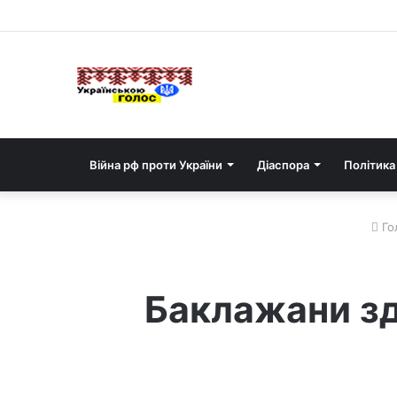
Війна рф проти України
Діаспора
Політика
Го
Баклажани зд