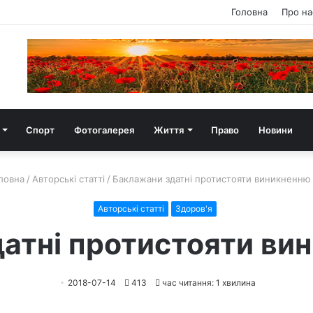
Головна
Про на
Спорт
Фотогалерея
Життя
Право
Новини
ловна
/
Авторські статті
/
Баклажани здатні протистояти виникненню
Авторські статті
Здоров'я
атні протистояти ви
2018-07-14
413
час читання: 1 хвилина