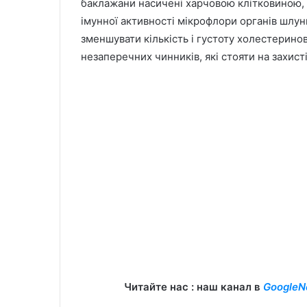
баклажани насичені харчовою клітковиною,
імунної активності мікрофлори органів шлу
зменшувати кількість і густоту холестеринов
незаперечних чинників, які стояти на захисті
Читайте нас : наш канал в
GoogleN