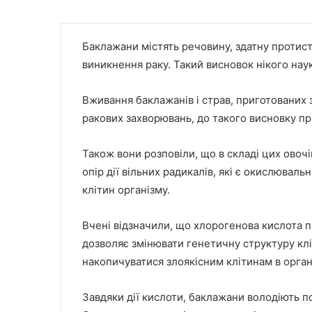
Баклажани містять речовину, здатну протист
виникнення раку. Такий висновок нікого на
Вживання баклажанів і страв, приготованих з
ракових захворювань, до такого висновку пр
Також вони розповіли, що в складі цих овоч
опір дії вільних радикалів, які є окислювал
клітин організму.
Вчені відзначили, що хлорогенова кислота п
дозволяє змінювати генетичну структуру клі
накопичуватися злоякісним клітинам в орган
Завдяки дії кислоти, баклажани володіють 