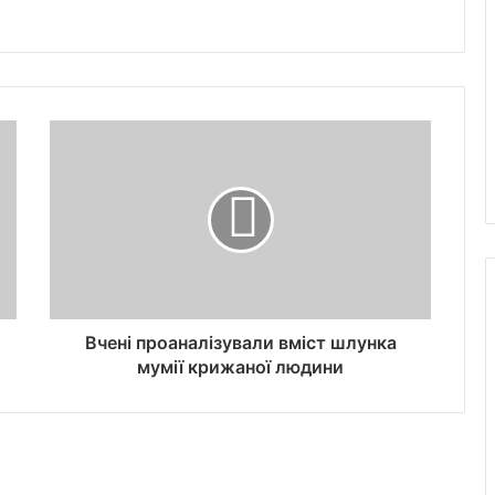
Вчені проаналізували вміст шлунка
мумії крижаної людини