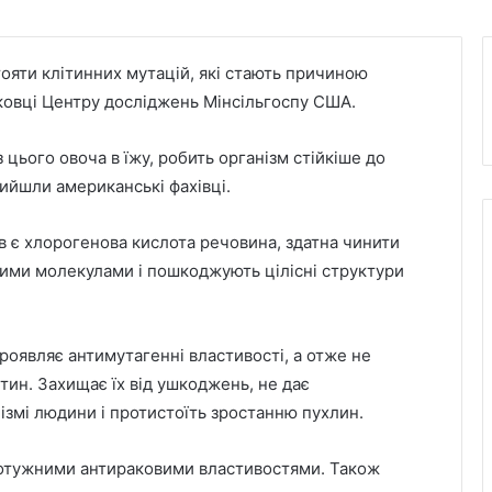
ояти клітинних мутацій, які стають причиною
уковці Центру досліджень Мінсільгоспу США.
 цього овоча в їжу, робить організм стійкіше до
ийшли американські фахівці.
ів є хлорогенова кислота речовина, здатна чинити
ьними молекулами і пошкоджують цілісні структури
роявляє антимутагенні властивості, а отже не
тин. Захищає їх від ушкоджень, не дає
ізмі людини і протистоїть зростанню пухлин.
потужними антираковими властивостями. Також