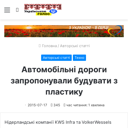
Меню
Пошук
Головна
/
Авторські статті
Авторські статті
Техно
Автомобільні дороги
запропонували будувати з
пластику
2015-07-17
345
час читання: 1 хвилина
Нідерландські компанії KWS Infra та VolkerWessels