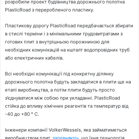
розробили проект будівництва дорожнього полотна
PlasticRoad з переробленого пластику.
Пластикову дорогу PlasticRoad передбачається збирати
в стислі терміни і з мінімальними трудовитратами з
готових плит з внутрішньою порожниною для
необхідних комунікацій на кшталт водопровідних труб
або електричних кабелів.
Всі необхідні комунікації під конкретну ділянку
дорожнього полотна будуть закладатися в плити ще на
етапі виробництва, а потім плити будуть просто
з’єднуватися між собою при укладанні. PlasticRoad
стійка до впливу хімічних реагентів та температур від
-40 до +80 ° C.
Інженери компанії VolkerWessels, яка займатиметься
виробництвом плит,
запевняють
, що їхня технологія