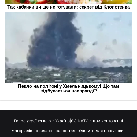
Голос українською - Україна|ЄС|NATO - при копіюванні
матеріалів посилання на портал, відкрите для пошукових