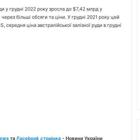
ди у грудні 2022 року зросла до $7,42 млрд у
через більші обсяги та ціни. У грудні 2021 року цей
, середня ціна австралійської залізної руди в грудні
ews
та
Facebook сторінка
- Новини України