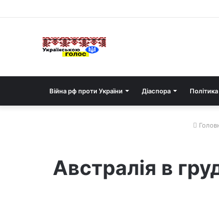
Війна рф проти України
Діаспора
Політика
Голов
Австралія в гру