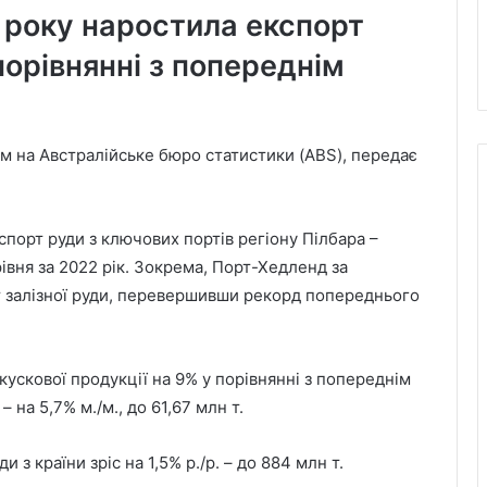
2 року наростила експорт
 порівнянні з попереднім
м на Австралійське бюро статистики (ABS), передає
спорт руди з ключових портів регіону Пілбара –
івня за 2022 рік. Зокрема, Порт-Хедленд за
т залізної руди, перевершивши рекорд попереднього
кускової продукції на 9% у порівнянні з попереднім
– на 5,7% м./м., до 61,67 млн т.
 з країни зріс на 1,5% р./р. – до 884 млн т.