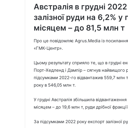
Австралія в грудні 202
залізної руди на 6,2% у
місяцем – до 81,5 млн т
Про це повідомляє Agrus.Media із посилання
«ГМК-Центр».
Цьому результату сприяло те, що в грудні ек
Порт-Хедленд і Дампір – сягнув найвищого р
підсумками 2022-го відвантажив 559,7 млн 
року в 546,05 млн т.
У грудні Австралія збільшила відвантаження 
місяцем – до 19,6 млн т, руди дрібної фракції 
За підсумками 2022 року експорт залізної руди