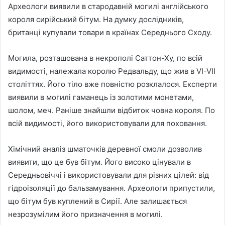
Археологи виявили в стародавній могилі англійського
короля сирійський бітум. На думку дослідників,
британці купували товари в країнах Середнього Сходу.
Могила, розташована в некрополі Саттон-Ху, по всій
видимості, належала королю Редвальду, що жив в VI-VII
століттях. Його тіло вже повністю розклалося. Експерти
виявили в могилі гаманець із золотими монетами,
шолом, меч. Раніше знайшли відбиток човна короля. По
всій видимості, його використовували для поховання.
Хімічний аналіз шматочків деревної смоли дозволив
виявити, що це був бітум. Його високо цінували в
Середньовіччі і використовували для різних цілей: від
гідроізоляції до бальзамування. Археологи припустили,
що бітум був куплений в Сирії. Але залишається
незрозумілим його призначення в могилі.