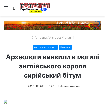
Меню
Пошук
Головна
/
Авторські статті
Авторські статті
Новини
Археологи виявили в могилі
англійського короля
сирійський бітум
2016-12-02
349
Менше хвилини