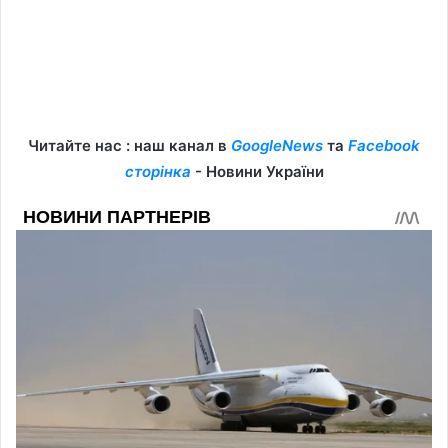
Читайте нас : наш канал в
GoogleNews
та
Facebook
сторінка
- Новини України