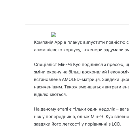
Компанія Apple планує випустити повністю с
алюмінієвого корпусу, інженери задумали зм
Спеціаліст Мін-Чі Куо поділився з пресою, 
зміни екрану на більш
досконалий і економі
встановлена AMOLED-матриця. Завдяки цьому
насиченішим. Також зменшаться витрати енерг
відключаються.
На даному етапі є тільки один недолік – ваг
ніж у попередників, однак Мін-Чі Куо впевн
завдяки його легкості у порівнянні з LCD.