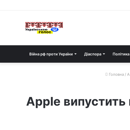
Війна рф проти України
Діаспора
Політика
Головна
/
А
Apple випустить 