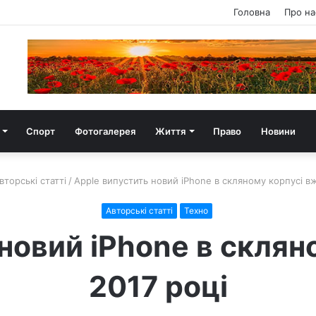
Головна
Про на
Спорт
Фотогалерея
Життя
Право
Новини
вторські статті
/
Apple випустить новий iPhone в скляному корпусі вж
Авторські статті
Техно
новий iPhone в склян
2017 році