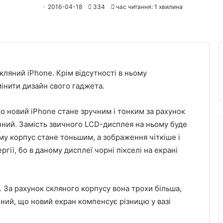
2016-04-18
334
час читання: 1 хвилина
кляний iPhone. Крім відсутності в ньому
інити дизайн свого гаджета.
що новий iPhone стане зручним і тонким за рахунок
чний. Замість звичного LCD-дисплея на ньому буде
 корпус стане тоньшим, а зображення чіткіше і
ії, бо в даному дисплеї чорні пікселі на екрані
а. За рахунок скляного корпусу вона трохи більша,
ений, що новий екран компенсує різницю у вазі