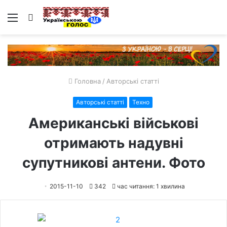
Меню
Пошук
Головна
/
Авторські статті
Авторські статті
Техно
Американські військові
отримають надувні
супутникові антени. Фото
2015-11-10
342
час читання: 1 хвилина