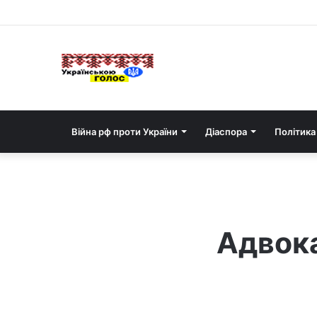
Війна рф проти України
Діаспора
Політика
Адвока