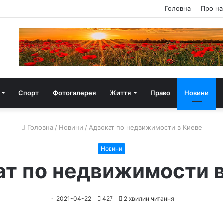
Головна
Про на
Спорт
Фотогалерея
Життя
Право
Новини
Головна
/
Новини
/
Адвокат по недвижимости в Киеве
Новини
т по недвижимости 
2021-04-22
427
2 хвилин читання