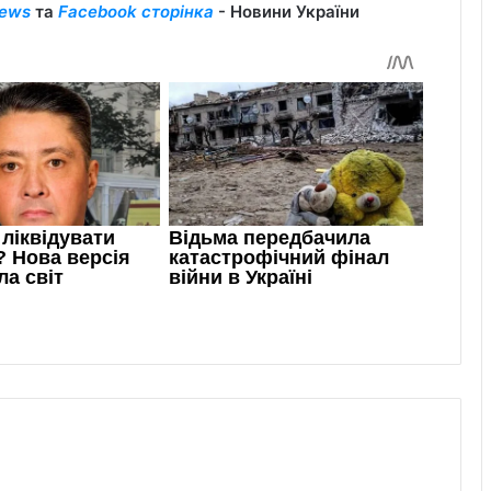
ews
та
Facebook сторінка
- Новини України