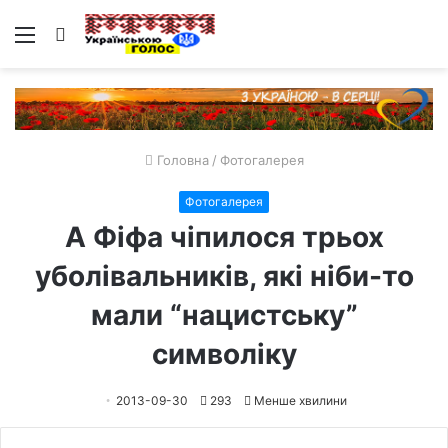
Меню
Пошук
Головна
/
Фотогалерея
Фотогалерея
А Фіфа чіпилося трьох
уболівальників, які ніби-то
мали “нацистську”
символіку
2013-09-30
293
Менше хвилини