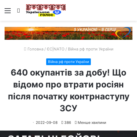
Меню
Пошук
Головна
/
ЄС|NATO
/
Війна рф проти України
Війна рф проти України
640 окупантів за добу! Що
відомо про втрати росіян
після початку контрнаступу
ЗСУ
2022-09-08
386
Менше хвилини