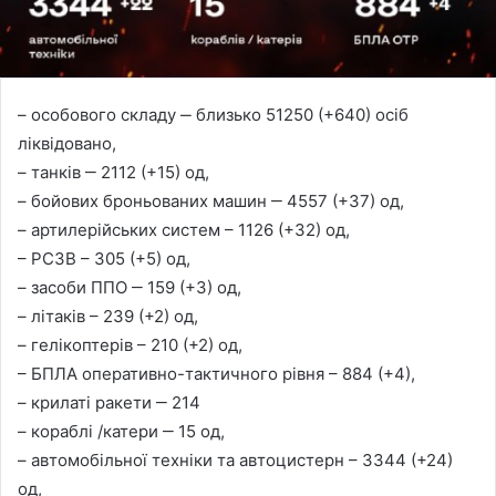
– особового складу ‒ близько 51250 (+640) осіб
ліквідовано,
– танків ‒ 2112 (+15) од,
– бойових броньованих машин ‒ 4557 (+37) од,
– артилерійських систем – 1126 (+32) од,
– РСЗВ – 305 (+5) од,
– засоби ППО ‒ 159 (+3) од,
– літаків – 239 (+2) од,
– гелікоптерів – 210 (+2) од,
– БПЛА оперативно-тактичного рівня – 884 (+4),
– крилаті ракети ‒ 214
– кораблі /катери ‒ 15 од,
– автомобільної техніки та автоцистерн – 3344 (+24)
од,