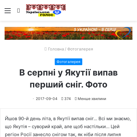
Меню
Пошук
Головна
/
Фотогалерея
Фотогалерея
В серпні у Якутії випав
перший сніг. Фото
2017-09-04
374
Менше хвилини
Йшов 90-й день літа, в Якутії випав сніг… Всі ми знаємо,
що Якутія – суворий край, але щоб настільки… Цей
регіон Росії занесло снігом так, як ніби після липня