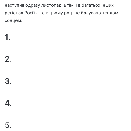
наступив одразу листопад. Втім, і в багатьох інших
регіонах Росії літо в цьому році не балувало теплом і
сонцем.
1.
2.
3.
4.
5.