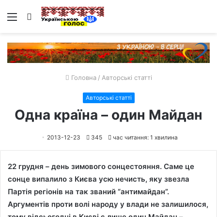
Меню
Пошук
Головна
/
Авторські статті
Авторські статті
Одна країна – один Майдан
2013-12-23
345
час читання: 1 хвилина
22 грудня – день зимового сонцестояння. Саме це
сонце випалило з Києва усю нечисть, яку звезла
Партія регіонів на так званий “антимайдан”.
Аргументів проти волі народу у влади не залишилося,
тому відсьогодні в Києві є лише один Майдан –