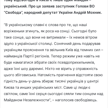
український. Про це заявив заступник Голови ВО
“Свобода”, народний депутат України Андрій Мохник.
“В українському славні є слова про те, що наші
воріженьки згинуть, як роса на сонці. Сьогодні було
таке сонце, що вони не витримали – їх немов вітром
здуло з української столиці. Сонячний день подарував
українцям прояснення та звільнив Київ від темних сил –
найманців Партії регіонів. Тепер режим уже навіть не
буде намагатися зібрати своїх псевдоприхильників,
адже їхні шоу даремні. Ніхто не вірить у справжність
цього збіговиська. Натомість прагнення відстояти свою
гідність день-у-день збирає тисячі українців у центрі
Києва та инших українських міст. Саме ці люди є
світлом, саме їхні серця сьогодні сяяли тим сонцем над
Майданом Незалежности”, – наголосив свободівець.