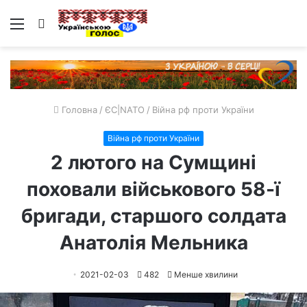
Меню
Пошук
Головна
/
ЄС|NATO
/
Війна рф проти України
Війна рф проти України
2 лютого на Сумщині
поховали військового 58-ї
бригади, старшого солдата
Анатолія Мельника
2021-02-03
482
Менше хвилини