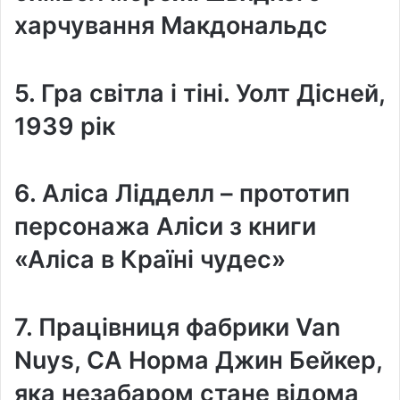
харчування Макдональдс
5. Гра світла і тіні. Уолт Дісней,
1939 рік
6. Аліса Лідделл – прототип
персонажа Аліси з книги
«Аліса в Країні чудес»
7. Працівниця фабрики Van
Nuys, CA Норма Джин Бейкер,
яка незабаром стане відома