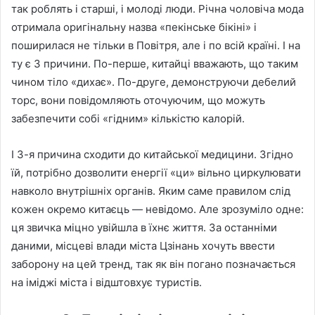
так роблять і старші, і молоді люди. Річна чоловіча мода
отримала оригінальну назва «пекінське бікіні» і
поширилася не тільки в Повітря, але і по всій країні. І на
ту є 3 причини. По-перше, китайці вважають, що таким
чином тіло «дихає». По-друге, демонструючи дебелий
торс, вони повідомляють оточуючим, що можуть
забезпечити собі «гідним» кількістю калорій.
І 3-я причина сходити до китайської медицини. Згідно
їй, потрібно дозволити енергії «ци» вільно циркулювати
навколо внутрішніх органів. Яким саме правилом слід
кожен окремо китаєць — невідомо. Але зрозуміло одне:
ця звичка міцно увійшла в їхнє життя. За останніми
даними, місцеві влади міста Цзінань хочуть ввести
заборону на цей тренд, так як він погано позначається
на іміджі міста і відштовхує туристів.