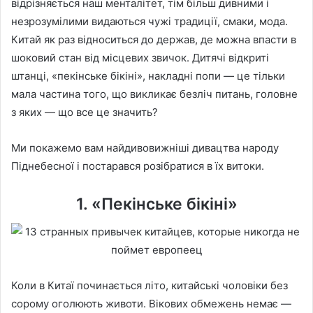
відрізняється наш менталітет, тім більш дивними і
незрозумілими видаються чужі традиції, смаки, мода.
Китай як раз відноситься до держав, де можна впасти в
шоковий стан від місцевих звичок. Дитячі відкриті
штанці, «пекінське бікіні», накладні попи — це тільки
мала частина того, що викликає безліч питань, головне
з яких — що все це значить?
Ми покажемо вам найдивовижніші дивацтва народу
Піднебесної і постарався розібратися в їх витоки.
1. «Пекінське бікіні»
Коли в Китаї починається літо, китайські чоловіки без
сорому оголюють животи. Вікових обмежень немає —