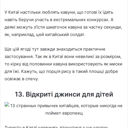
У Китаї настільки люблять кавуни, що готові їх їдять
навіть беручи участь в екстремальних конкурсах. А
деякі можуть з’їсти шматочок кавуна за частку секунди,
як, наприклад, цей китайський солдат.
Ще цій ягоді тут завжди знаходиться практичне
застосування. Так як в Китаї вони невеликі за розміром,
то кірку від половинки кавуна використовують як миски
для їжі. Кажуть, що порція рису в такий плошці добре
освіжає в спечу.
13. Відкриті джинси для дітей
Туристу в Китаї належить зіткнутися з ще однією