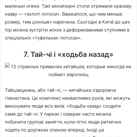
маленькі ніжки. Такі мініатюрні стопи отримали красиву
назву — «золоті лотоси». Вважалося, що чим менше
розмір, тим цінніше» наречена. Сьогодні в Китаї до цих
пір можна зустріти жінок з деформованими ступнями в
спеціальніх «туфельках-лотосах».
7. Тай-чі і «ходьба назад»
Тайцзицюань, або тай-чі, — китайська оздоровча
гімнастика. Це комплекс неквапливих рухів, які можуть
виконувати люди всіх віків. «Ходьба назад» сходити
саме до тай-чі. У парках і скверах часто можна
побачити групові заняття, коли літні люди ритмічно
ходять по доріжках спиною вперед. Іноді це