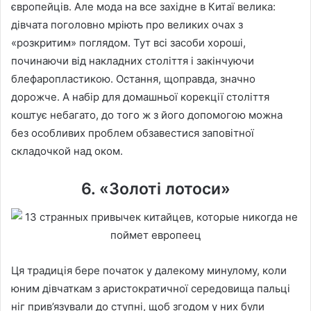
європейців. Але мода на все західне в Китаї велика:
дівчата поголовно мріють про великих очах з
«розкритим» поглядом. Тут всі засоби хороші,
починаючи від накладних століття і закінчуючи
блефаропластикою. Остання, щоправда, значно
дорожче. А набір для домашньої корекції століття
коштує небагато, до того ж з його допомогою можна
без особливих проблем обзавестися заповітної
складочкой над оком.
6. «Золоті лотоси»
Ця традиція бере початок у далекому минулому, коли
юним дівчаткам з аристократичної середовища пальці
ніг прив’язували до ступні, щоб згодом у них були