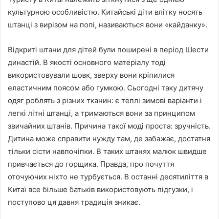
культурною особливістю. Китайські діти влітку носять
штанці з вирізом на попі, називаються вони «кайданку».
Відкриті штани для дітей були поширені в період Шести
династій. В якості основного матеріалу тоді
використовували шовк, зверху вони кріпилися
еластичним поясом або гумкою. Сьогодні таку дитячу
одяг роблять з різних тканин: є теплі зимові варіанти і
легкі літні штанці, а тримаються вони за принципом
звичайних штанів. Причина такої моді проста: зручність.
Дитина може справити нужду там, де забажає, достатня
тільки сісти навпочіпки. В таких штанях малюк швидше
привчається до горщика. Правда, про почуття
оточуючих ніхто не турбується. В останні десятиліття в
Китаї все більше батьків використовують підгузки, і
поступово ця давня традиція зникає.