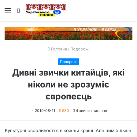
Меню
Пошук
Головна
/
Подорожі
Подорожі
Дивні звички китайців, які
ніколи не зрозуміє
європеєць
2019-08-11
530
4 хвилин читання
Культурні особливості є в кожній країні. Але чим більше