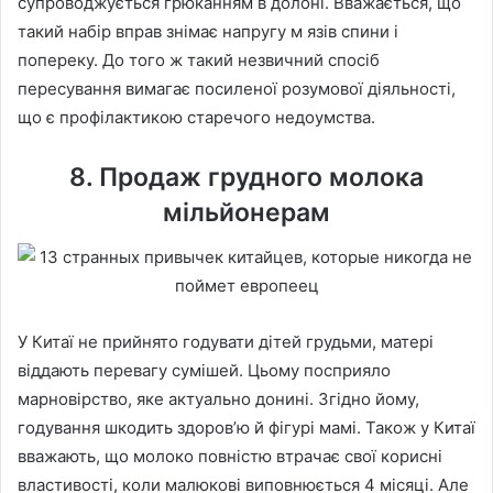
супроводжується грюканням в долоні. Вважається, що
такий набір вправ знімає напругу м язів спини і
попереку. До того ж такий незвичний спосіб
пересування вимагає посиленої розумової діяльності,
що є профілактикою старечого недоумства.
8. Продаж грудного молока
мільйонерам
У Китаї не прийнято годувати дітей грудьми, матері
віддають перевагу сумішей. Цьому посприяло
марновірство, яке актуально донині. Згідно йому,
годування шкодить здоров’ю й фігурі мамі. Також у Китаї
вважають, що молоко повністю втрачає свої корисні
властивості, коли малюкові виповнюється 4 місяці. Але