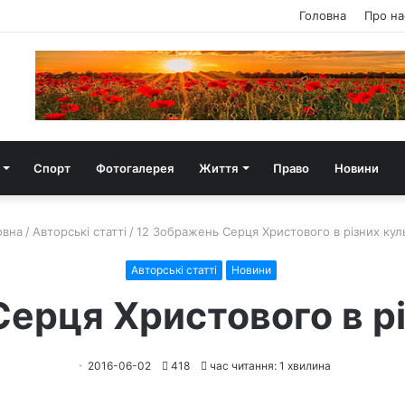
Головна
Про на
Спорт
Фотогалерея
Життя
Право
Новини
овна
/
Авторські статті
/
12 Зображень Серця Христового в різних кул
Авторські статті
Новини
ерця Христового в р
2016-06-02
418
час читання: 1 хвилина