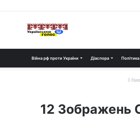
Війна рф проти України
Діаспора
Політика
Гол
12 Зображень С