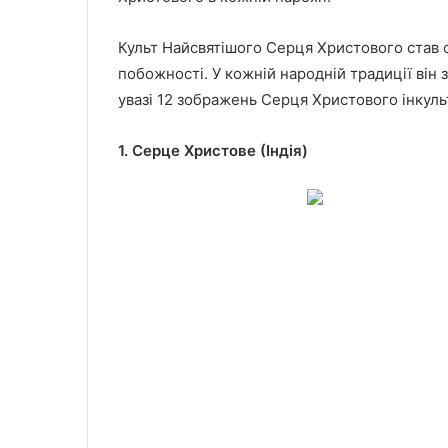
Культ Найсвятішого Серця Христового став о
побожності. У кожній народній традиції він 
увазі 12 зображень Серця Христового інкульт
1. Серце Христове (Індія)