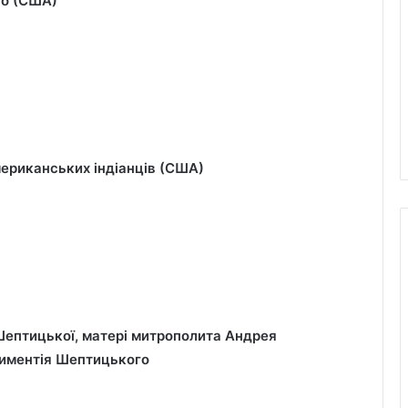
го (США)
мериканських індіанців (США)
Шептицької, матері митрополита Андрея
иментія Шептицького