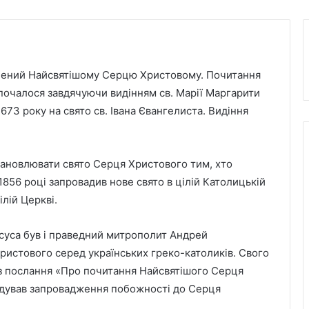
ячений Найсвятішому Серцю Христовому. Почитання
почалося завдячуючи видінням св. Марії Маргарити
673 року на свято св. Івана Євангелиста. Видіння
становлювати свято Серця Христового тим, хто
 1856 році запровадив нове свято в цілій Католицькій
лій Церкві.
суса був і праведний митрополит Андрей
истового серед українських греко-католиків. Свого
 з послання «Про почитання Найсвятішого Серця
ндував запровадження побожності до Серця