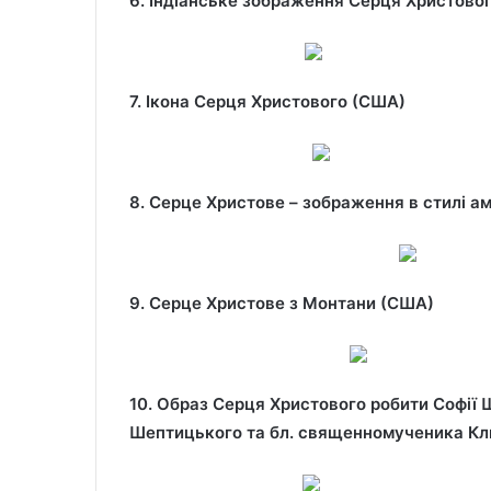
6. Індіанське зображення Серця Христово
7. Ікона Серця Христового (США)
8. Серце Христове – зображення в стилі а
9. Серце Христове з Монтани (США)
10. Образ Серця Христового робити Софії 
Шептицького та бл. священномученика Кл