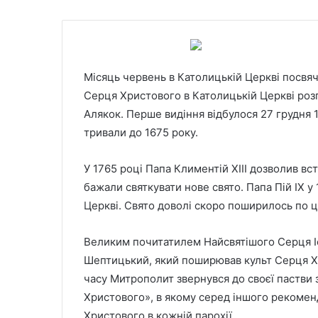
Місяць червень в Католицькій Церкві посв
Серця Христового в Католицькій Церкві роз
Алякок. Перше видіння відбулося 27 грудня 1
тривали до 1675 року.
У 1765 році Папа Климентій ХІІІ дозволив в
бажали святкувати нове свято. Папа Пій ІХ у
Церкві. Свято доволі скоро поширилось по ці
Великим почитатилем Найсвятішого Серця І
Шептицький, який поширював культ Серця Хр
часу Митрополит звернувся до своєї пастви
Христового», в якому серед іншого рекоме
Христового в кожній парохії.