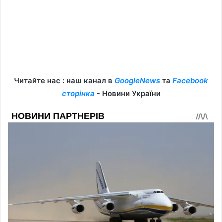
Читайте нас : наш канал в
GoogleNews
та
Facebook
сторінка
- Новини України