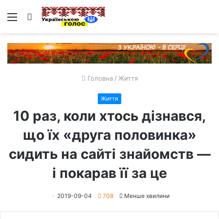
Меню
Пошук
Головна
/
Життя
Життя
10 раз, коли хтось дізнався,
що їх «друга половинка»
сидить на сайті знайомств —
і покарав її за це
2019-09-04
708
Менше хвилини