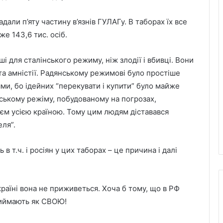
дали п’яту частину в’язнів ГУЛАГу. В таборах їх все
же 143,6 тис. осіб.
шi для сталінського режиму, ніж злодії і вбивці. Вони
та амністії. Радянському режимові було простіше
ями, бо ідейних “перекувати і купити” було майже
ському режіму, побудованому на погрозах,
оєм усією країною. Тому цим людям діставався
еля”.
ь в т.ч. i росіян у цих таборах – це причина і далі
Україні вона не приживеться. Хоча б тому, що в РФ
приймають як СВОЮ!