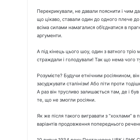
Перекрикували, не давали пояснити і чим дал
що цікаво, ставали один до одного плече до 
всіма силами намагалися об’єднатися в праг
аргументи.
А під кінець цього шоу, один з ватного тріо 
страждали і голодували! Так що нема чого т
Розумієте? Будучи етнiчним росiянином, ві
засуджувати сталінізм! Або піти проти тодішнь
А раз він трусливо залишається там, де і бу
те, що не змогли росіяни.
Як же після такого вигравати з “хохлами” в п
варіантів продовження попереднього речен
10 липня 1934 року Постановою ЦВК і РНК С