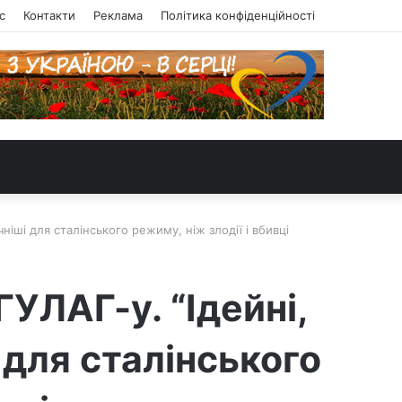
с
Контакти
Реклама
Політика конфіденційності
нішi для сталінського режиму, ніж злодії і вбивці
ГУЛАГ-у. “Ідейні,
 для сталінського