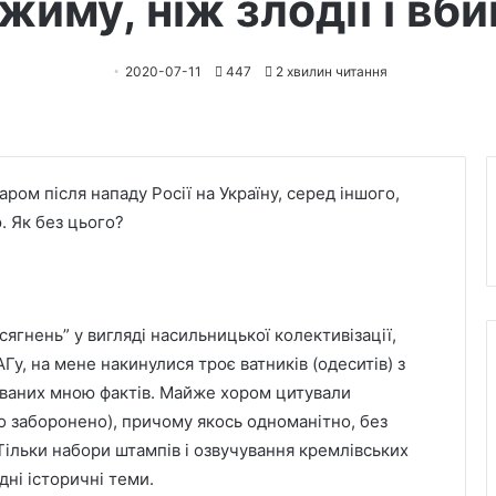
жиму, ніж злодії і вби
2020-07-11
447
2 хвилин читання
аром після нападу Росії на Україну, серед іншого,
. Як без цього?
ягнень” у вигляді насильницької колективізації,
Гу, на мене накинулися троє ватників (одеситів) з
ованих мною фактів. Майже хором цитували
о заборонено), причому якось одноманітно, без
 Тільки набори штампів і озвучування кремлівських
дні історичні теми.