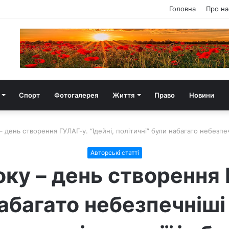
Головна
Про на
Спорт
Фотогалерея
Життя
Право
Новини
– день створення ГУЛАГ-у. “Ідейні, політичні” були набагато небезпеч
Авторські статті
ку – день створення 
набагато небезпечнішi