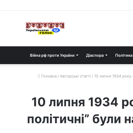
Війна рф проти України
Діаспора
Політика
Головна
/
Авторські статті
/
10 липня 1934 року 
10 липня 1934 ро
політичні” були 