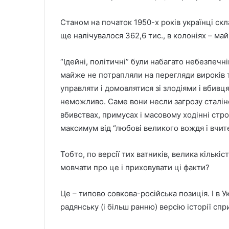
Станом на початок 1950-х років українці скла
ще налічувалося 362,6 тис., в колоніях – май
“Ідейні, політичні” були набагато небезпечні
майже не потрапляли на перегляди вироків 
управляти і домовлятися зі злодіями і вбивц
неможливо. Саме вони несли загрозу сталін
вбивствах, примусах і масовому ходіннi стр
максимум від “любові великого вождя і вчит
Тобто, по версiї тих ватникiв, велика кількіст
мовчати про це і приховувати ці факти?
Це – типово совкова-російська позиція. І в 
радянську (і більш ранню) версію історії с