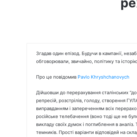
ре
Згадав один епізод. Будучи в кампанії, незаб
обговорювали, звичайно, політику та історію
Про це повідомив
Pavlo Khryshchanovych
Дійшовши до перерахування сталінських “дос
репресій, розстрілів, голоду, створення ГУЛА
виправданням і запереченням всіх перерах
російське телебачення (воно тодi ще не бул
викладу своїх думок і поглиблення в аналіз.
темників. Прості варіанти відповідей на скла