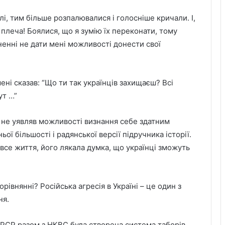
і, тим більше розпалювалися і голосніше кричали. І,
плеча! Боялися, що я зумію їх переконати, тому
ненні не дати мені можливості донести свої
мені сказав: “Що ти так українців захищаєш? Всі
ут …”
н не уявляв можливостi визнання себе здатним
ої більшості і радянської версії підручника історії.
в все життя, його лякала думка, що українці зможуть
орівнянні? Російська агресія в Україні – це один з
ня.
РСР разом з НКВС була створена система таборів