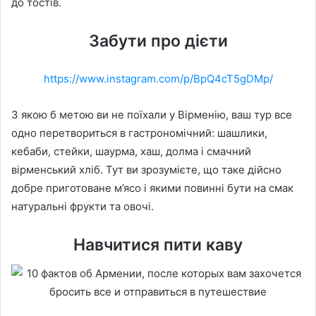
до тостів.
Забути про дієти
https://www.instagram.com/p/BpQ4cT5gDMp/
З якою б метою ви не поїхали у Вірменію, ваш тур все
одно перетвориться в гастрономічний: шашлики,
кебаби, стейки, шаурма, хаш, долма і смачний
вірменський хліб. Тут ви зрозумієте, що таке дійсно
добре приготоване м’ясо і якими повинні бути на смак
натуральні фрукти та овочі.
Навчитися пити каву