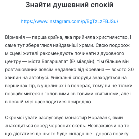
Знайти душевний спокій
https://www.instagram.com/p/BgTzLzFBJSu/
Вірменія — перша країна, яка прийняла християнство, і
саме тут збереглися найдавніші храми. Свою подорож
місцеві жителі рекомендують починати з духовного
центру — міста Вагаршапат (Ечміадзін), тім більше він
розташований зовсім недалеко від Єревана — всього 30
хвилин на автобусі. Унікальні споруди знаходяться на
вершинах гір, в ущелинах і в печерах, тому ви не тільки
познайомитеся з головними світовими святинями, але і
в повній мірі насолодитися природою.
Окремої уваги заслуговує монастир Нораванк, який
знаходиться серед червоних скель. Незважаючи на те,
що дістатися до нього буде складніше і дорога позику