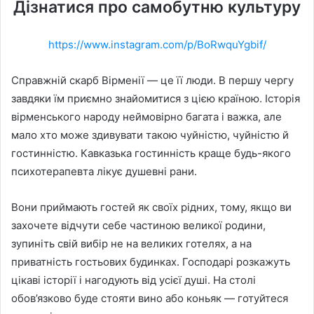
Дізнатися про самобутню культуру
https://www.instagram.com/p/BoRwquYgbif/
Справжній скарб Вірменії — це її люди. В першу чергу
завдяки їм приємно знайомитися з цією країною. Історія
вірменського народу неймовірно багата і важка, але
мало хто може здивувати такою чуйністю, чуйністю й
гостинністю. Кавказька гостинність краще будь-якого
психотерапевта лікує душевні рани.
Вони приймають гостей як своїх рідних, тому, якщо ви
захочете відчути себе частиною великої родини,
зупиніть свій вибір не на великих готелях, а на
приватність гостьових будинках. Господарі розкажуть
цікаві історії і нагодують від усієї душі. На столі
обов’язково буде стояти вино або коньяк — готуйтеся