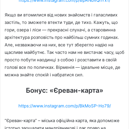
https://www.instagram.com/p/BpRNbvQhYx1/
Якщо ви втомилися від нових знайомств і галасливих
застіль, то зможете втекти туди, де тихо. Кажуть, що
гори, озера і ліси — прекрасні слухачі, а старовинна
архітектура розповість про найбільш сумних годинах.
Але, незважаючи на них, все тут зберегло надію на
щасливе майбутнє. Так часто нам не вистачає часу, щоб
просто побути наодинці з собою і розставити в своїй
голові все по поличках. Вірменія — ідеальне місце, де
можна знайте спокій і набратися сил.
Бонус: «Єреван-карта»
https://www.instagram.com/p/BkMoSP-Ho79/
“Єреван-карта” – міська офіційна карта, яка допоможе
істотно заощадити мандрівникові і дає право на