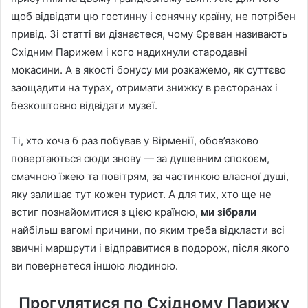
щоб відвідати цю гостинну і сонячну країну, не потрібен
привід. Зі статті ви дізнаєтеся, чому Єреван називають
Східним Парижем і кого надихнули стародавні
мокасини. А в якості бонусу ми розкажемо, як суттєво
заощадити на турах, отримати знижку в ресторанах і
безкоштовно відвідати музеї.
Ті, хто хоча б раз побував у Вірменії, обов’язково
повертаються сюди знову — за душевним спокоєм,
смачною їжею та повітрям, за частинкою власної душі,
яку залишає тут кожен турист. А для тих, хто ще не
встиг познайомитися з цією країною,
ми зібрали
найбільш вагомі причини, по яким треба відкласти всі
звичні маршрути і відправитися в подорож, після якого
ви повернетеся іншою людиною.
Прогулятися по Східному Парижу