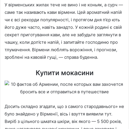
У вірменських жилах тече не вино і не коньяк, а сурч —
саме так називають кави вірмени. Цей ароматний напій
чи є всі рекорди популярності, і протягом дня п’єр ють
його дуже часто, навіть занадто. У кожній родині є свій
секрет приготування кави, але не забудьте заглянути в
чашку, коли доп’єте напій, і запитайте господиню про
тлумачення. Вірмени люблять ворожіння, і прогнози,
зроблені на кавовій гущі, — справа буденна.
Купити мокасини
Досить складно згадати, що з самого стародавнього» не
було знайдено у Вірменії, вісь і взуття виявили тут.
Виріб з цільного шматка шкіри, вік якого — 5 500 років,
дуже нагадувало сучасні мокасини, і воно захопило і