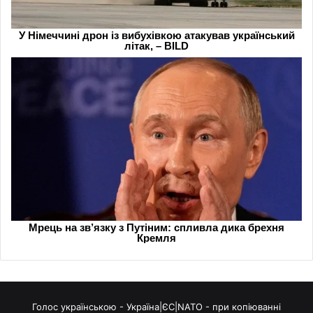
Голос українською - Україна|ЄС|NATO - при копіюванні