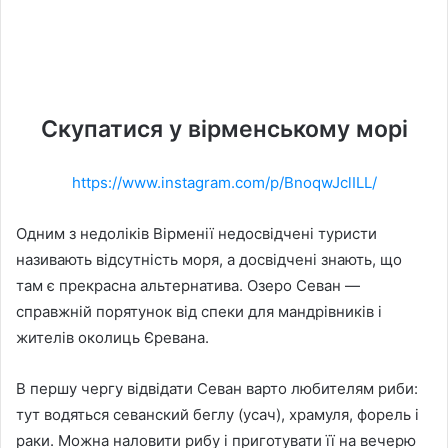
Скупатися у вірменському морі
https://www.instagram.com/p/BnoqwJclILL/
Одним з недоліків Вірменії недосвідчені туристи
називають відсутність моря, а досвідчені знають, що
там є прекрасна альтернатива. Озеро Севан —
справжній порятунок від спеки для мандрівників і
жителів околиць Єревана.
В першу чергу відвідати Севан варто любителям риби:
тут водяться севанский беглу (усач), храмуля, форель і
раки. Можна наловити рибу і приготувати її на вечерю