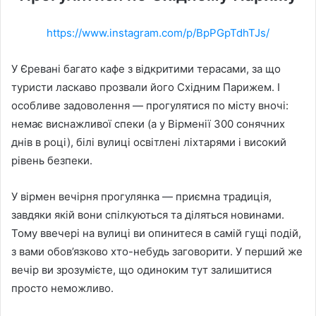
https://www.instagram.com/p/BpPGpTdhTJs/
У Єревані багато кафе з відкритими терасами, за що
туристи ласкаво прозвали його Східним Парижем. І
особливе задоволення — прогулятися по місту вночі:
немає виснажливої спеки (а у Вірменії 300 сонячних
днів в році), білі вулиці освітлені ліхтарями і високий
рівень безпеки.
У вірмен вечірня прогулянка — приємна традиція,
завдяки якій вони спілкуються та діляться новинами.
Тому ввечері на вулиці ви опинитеся в самій гущі подій,
з вами обов’язково хто-небудь заговорити. У перший же
вечір ви зрозумієте, що одиноким тут залишитися
просто неможливо.