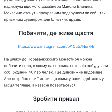
надихнула відомого дизайнера Маноло Бланика.
Мокасини стануть прекрасним подарунком як собі, так і
приємним сувеніром для близьких друзів.
Побачити, де живе щастя
https://www.instagram.com/p/1Cub7Nur-H/
На шляху до Нораванкскомго монастиря можна
побачити село, в якому на вершинах стовпів побудували
собі будинки 40 пар лелек. І це дивовижне видовище.
Але потрібно пам ” ятати, що взимку вони відлітають у
місця тепліше, а навесні повертаються.
Зробити привал