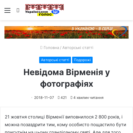
Меню
Пошук
Головна
/
Авторські статті
Авторські статті
Подорожі
Невідома Вірменія у
фотографіях
2018-11-07
421
4 хвилин читання
21 жовтня столиці Вірменії виповнилося 2 800 років, і
можна позаздрити тим, кому особисто пощастило бути
присутнім на цьому грандіозному святі. Але для того