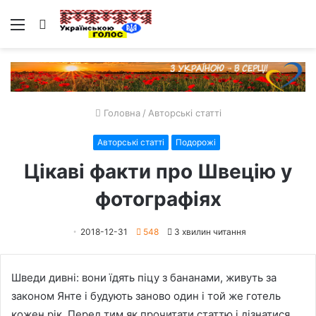
Меню
Пошук
Головна
/
Авторські статті
Авторські статті
Подорожі
Цікаві факти про Швецію у
фотографіях
2018-12-31
548
3 хвилин читання
Шведи дивні: вони їдять піцу з бананами, живуть за
законом Янте і будують заново один і той же готель
кожен рік. Перед тим як прочитати статтю і дізнатися