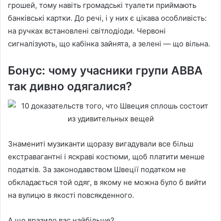
грошей, тому навіть громадські туалети приймають
банківські картки. До речі, і у них є цікава особливість:
на ручках встановлені світлодіоди. Червоні
сигналізують, що кабінка зайнята, а зелені — що вільна.
Бонус: чому учасники групи АВВА
так дивно одягалися?
Знамениті музиканти щоразу вигадували все більш
екстравагантні і яскраві костюми, щоб платити менше
податків. За законодавством Швеції податком не
обкладається той одяг, в якому не можна було б вийти
на вулицю в якості повсякденного.
А що вразило вас найбільше?