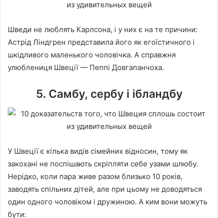
Шведи не люблять Карлсона, і у них є на те причини:
Астрід Ліндгрен представила його як егоїстичного і
шкідливого маленького чоловічка. А справжня
улюблениця Швеції — Пеппі Довгапанчоха.
5. Самбу, сербу і ібландбу
У Швеції є кілька видів сімейних відносин, тому як
закохані не поспішають скріпляти себе узами шлюбу.
Нерідко, коли пара живе разом близько 10 років,
заводять спільних дітей, але при цьому не доводяться
один одного чоловіком і дружиною. А ким вони можуть
бути: