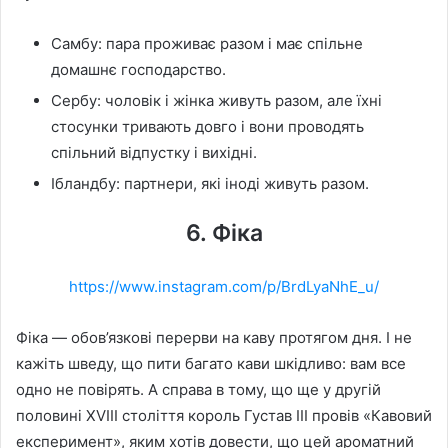
Самбу: пара проживає разом і має спільне
домашнє господарство.
Сербу: чоловік і жінка живуть разом, але їхні
стосунки тривають довго і вони проводять
спільний відпустку і вихідні.
Ібландбу: партнери, які іноді живуть разом.
6. Фіка
https://www.instagram.com/p/BrdLyaNhE_u/
Фіка — обов’язкові перерви на каву протягом дня. І не
кажіть шведу, що пити багато кави шкідливо: вам все
одно не повірять. А справа в тому, що ще у другій
половині XVIII століття король Густав III провів «Кавовий
експеримент», яким хотів довести, що цей ароматний