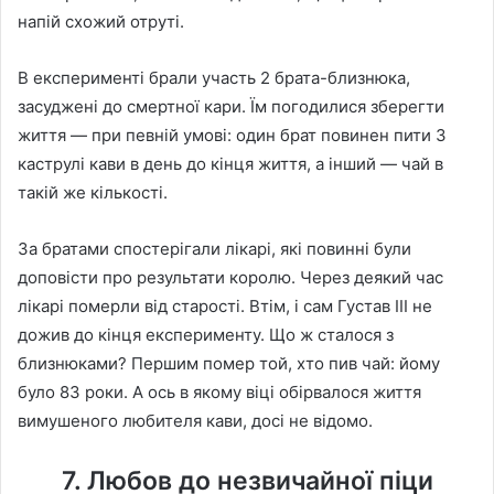
напій схожий отруті.
В експерименті брали участь 2 брата-близнюка,
засуджені до смертної кари. Їм погодилися зберегти
життя — при певній умові: один брат повинен пити 3
каструлі кави в день до кінця життя, а інший — чай в
такій же кількості.
За братами спостерігали лікарі, які повинні були
доповісти про результати королю. Через деякий час
лікарі померли від старості. Втім, і сам Густав III не
дожив до кінця експерименту. Що ж сталося з
близнюками? Першим помер той, хто пив чай: йому
було 83 роки. А ось в якому віці обірвалося життя
вимушеного любителя кави, досі не відомо.
7. Любов до незвичайної піци